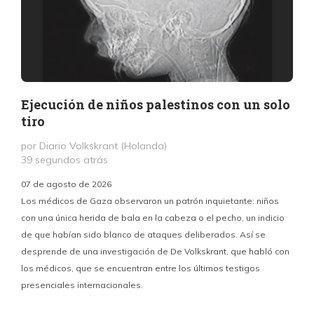
Ejecución de niños palestinos con un solo
tiro
por Diario Volkskrant (Holanda)
39 segundos atrás
07 de agosto de 2026
Los médicos de Gaza observaron un patrón inquietante: niños
con una única herida de bala en la cabeza o el pecho, un indicio
P
de que habían sido blanco de ataques deliberados. Así se
n
desprende de una investigación de De Volkskrant, que habló con
l
los médicos, que se encuentran entre los últimos testigos
c
presenciales internacionales.
d