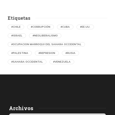
Etiquetas
#CHILE
#CORRUPCIÓN
#CUBA
#EE.UU.
#ISRAEL
#NEOLIBERALISMO
#OCUPACION MARROQUI DEL SAHARA OCCIDENTAL
#PALESTINA
#REPRESION
#RUSIA
#SAHARA OCCIDENTAL
#VENEZUELA
Ejecución de niños palestinos con un solo
tiro
por Diario Volkskrant (Holanda)
39 segundos atrás
07 de agosto de 2026
Los médicos de Gaza observaron un patrón inquietante: niños
Archivos
con una única herida de bala en la cabeza o el pecho, un indicio
de que habían sido blanco de ataques deliberados. Así se