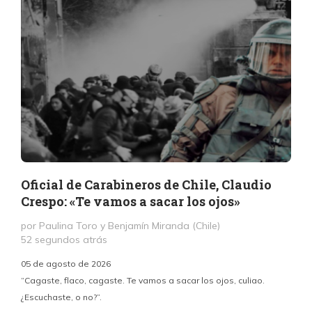
Oficial de Carabineros de Chile, Claudio
Crespo: «Te vamos a sacar los ojos»
por Paulina Toro y Benjamín Miranda (Chile)
52 segundos atrás
05 de agosto de 2026
“Cagaste, flaco, cagaste. Te vamos a sacar los ojos, culiao.
¿Escuchaste, o no?”.
c