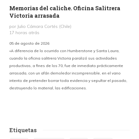
Memorias del caliche. Oficina Salitrera
Victoria arrasada
por Julio Cámara Cortés (Chile)
17 horas atrás
05 de agosto de 2026
«A diferencia de lo ocurrido con Humberstone y Santa Laura,
cuando la oficina salitrera Victoria paralizó sus actividades
productivas, a fines de los 70, fue de inmediato prácticamente
p
arrasada, con un afán demoledor incomprensible, en el vano
m
intento de pretender borrar toda evidencia y sepultar el pasado,
destruyendo lo material, las edificaciones.
u
d
Etiquetas