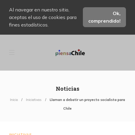
Al navegar en nuestro sitio,
Ok,
aceptas el uso de cookies para
comprendido!
fines estadísticos.
Noticias
Inicio
Iniciativas
Llaman a debatir un proyecto socialista para
Chile
INICIATIVAS