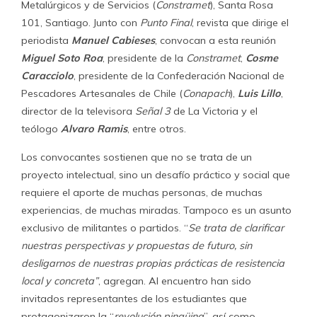
Metalúrgicos y de Servicios (
Constramet
), Santa Rosa
101, Santiago. Junto con
Punto Final
, revista que dirige el
periodista
Manuel Cabieses
, convocan a esta reunión
Miguel Soto Roa
, presidente de la
Constramet
,
Cosme
Caracciolo
, presidente de la Confederación Nacional de
Pescadores Artesanales de Chile (
Conapach
),
Luis Lillo
,
director de la televisora
Señal 3
de La Victoria y el
teólogo
Alvaro Ramis
, entre otros.
Los convocantes sostienen que no se trata de un
proyecto intelectual, sino un desafío práctico y social que
requiere el aporte de muchas personas, de muchas
experiencias, de muchas miradas. Tampoco es un asunto
exclusivo de militantes o partidos. “
Se trata de clarificar
nuestras perspectivas y propuestas de futuro, sin
desligarnos de nuestras propias prácticas de resistencia
local y concreta”
, agregan. Al encuentro han sido
invitados representantes de los estudiantes que
protagonizaron la “
revolución pingüina
”, así como