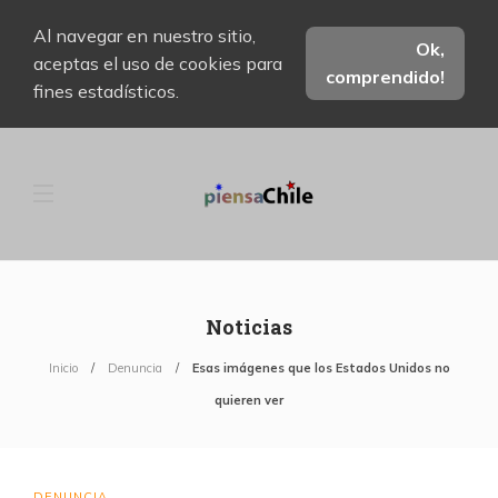
Al navegar en nuestro sitio,
Ok,
aceptas el uso de cookies para
comprendido!
fines estadísticos.
Noticias
Inicio
Denuncia
Esas imágenes que los Estados Unidos no
quieren ver
DENUNCIA