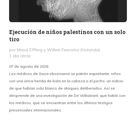
Ejecución de niños palestinos con un solo
tiro
por Maud Effting y Willem Feenstra (Holanda)
1 día atrás
07 de agosto de 2026
Los médicos de Gaza observaron un patrón inquietante: niños
con una única herida de bala en la cabeza o el pecho, un indicio
P
de que habían sido blanco de ataques deliberados. Así se
n
desprende de una investigación de De Volkskrant, que habló con
l
los médicos, que se encuentran entre los últimos testigos
c
presenciales internacionales.
d