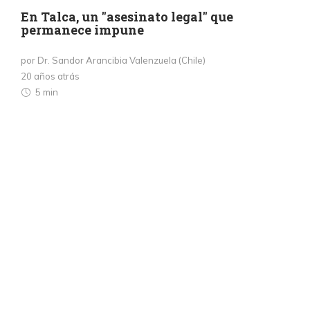
En Talca, un "asesinato legal" que
permanece impune
por Dr. Sandor Arancibia Valenzuela (Chile)
20 años atrás
5 min