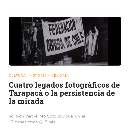
CULTURA
HISTORIA - MEMORIA
,
Cuatro legados fotográficos de
Tarapacá o la persistencia de
la mirada
por Iván Vera-Pinto Soto (Iquique, Chile)
12 meses atrás
5 min