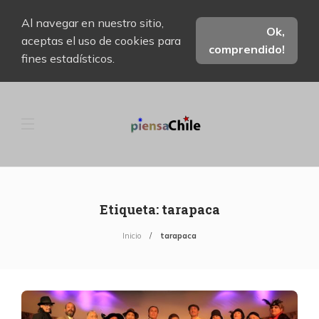
Al navegar en nuestro sitio,
Ok,
aceptas el uso de cookies para
comprendido!
fines estadísticos.
Etiqueta:
tarapaca
Inicio
tarapaca