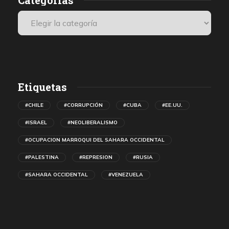
Etiquetas
#CHILE
#CORRUPCIÓN
#CUBA
#EE.UU.
#ISRAEL
#NEOLIBERALISMO
#OCUPACION MARROQUI DEL SAHARA OCCIDENTAL
#PALESTINA
#REPRESION
#RUSIA
#SAHARA OCCIDENTAL
#VENEZUELA