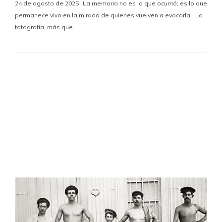
24 de agosto de 2025 “La memoria no es lo que ocurrió; es lo que
permanece vivo en la mirada de quienes vuelven a evocarla.” La
fotografía, más que…