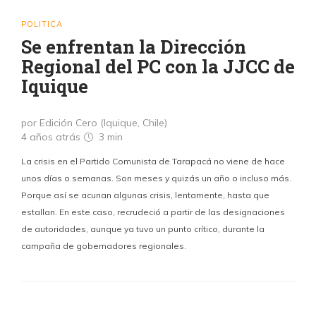
POLITICA
Se enfrentan la Dirección
Regional del PC con la JJCC de
Iquique
por Edición Cero (Iquique, Chile)
4 años atrás
3 min
La crisis en el Partido Comunista de Tarapacá no viene de hace
unos días o semanas. Son meses y quizás un año o incluso más.
Porque así se acunan algunas crisis, lentamente, hasta que
estallan. En este caso, recrudeció a partir de las designaciones
de autoridades, aunque ya tuvo un punto crítico, durante la
campaña de gobernadores regionales.