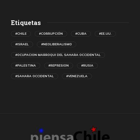
Etiquetas
#CHILE
#CORRUPCIÓN
#CUBA
#EE.UU.
#ISRAEL
#NEOLIBERALISMO
#OCUPACION MARROQUI DEL SAHARA OCCIDENTAL
#PALESTINA
#REPRESION
#RUSIA
#SAHARA OCCIDENTAL
#VENEZUELA