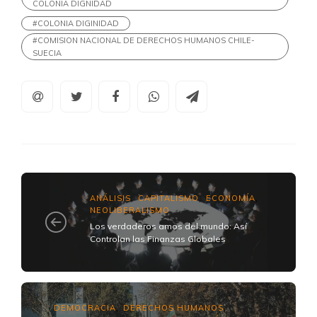
COLONIA DIGNIDAD
#COLONIA DIGINIDAD
#COMISION NACIONAL DE DERECHOS HUMANOS CHILE-
SUECIA
ANÁLISIS
CAPITALISMO
ECONOMÍA
,
,
,
NEOLIBERALISMO
Los verdaderos amos del mundo: Así
Controlan las Finanzas Globales
DEMOCRACIA
DERECHOS HUMANOS
,
,