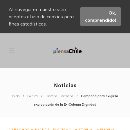
Al navegar en nuestro sitio,
Ok,
aceptas el uso de cookies para
comprendido!
fines estadísticos.
Noticias
Inicio
Politica
Historia - Memoria
Campaña para exigir la
expropiación de la Ex-Colonia Dignidad
DERECHOS HUMANOS
FASCISMO
HISTORIA - MEMORIA
,
,