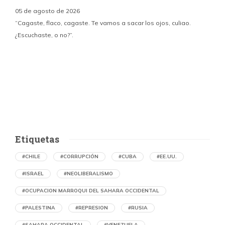
05 de agosto de 2026
“Cagaste, flaco, cagaste. Te vamos a sacar los ojos, culiao.
¿Escuchaste, o no?”.
c
p
i
d
Etiquetas
#CHILE
#CORRUPCIÓN
#CUBA
#EE.UU.
#ISRAEL
#NEOLIBERALISMO
#OCUPACION MARROQUI DEL SAHARA OCCIDENTAL
#PALESTINA
#REPRESION
#RUSIA
#SAHARA OCCIDENTAL
#VENEZUELA