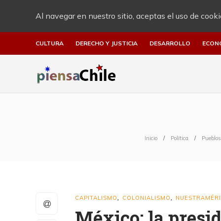
Al navegar en nuestro sitio, aceptas el uso de cooki
CULTURA
DERECHO Y JUSTICIA
DESARROLLO
ECON
Inicio
Politica
Pueblos
CAPITALISMO
COLONIALISMO
NUESTRAMÉR
,
,
México: la presid