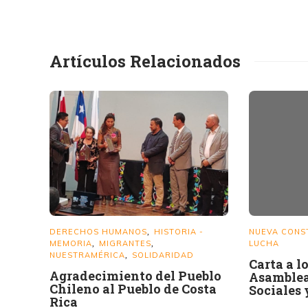
Artículos Relacionados
DERECHOS HUMANOS
HISTORIA -
NUEVA CONS
,
MEMORIA
MIGRANTES
LUCHA
,
,
NUESTRAMÉRICA
SOLIDARIDAD
,
Carta a l
Agradecimiento del Pueblo
Asamblea
Chileno al Pueblo de Costa
Sociales 
Rica