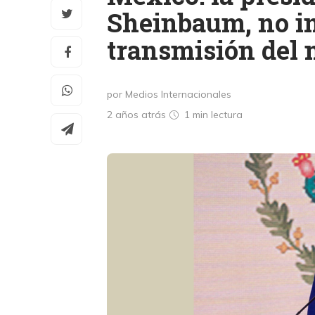
Sheinbaum, no in
transmisión del
por Medios Internacionales
2 años atrás
1 min
lectura