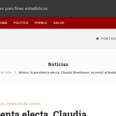
es para fines estadísticos.
OMÍA
POLITICA
PUEBLO
SALUD
PORTAD
Noticias
 en lucha
México: la presidenta electa, Claudia Sheinbaum, no invitó al Borb
ICA
PUEBLOS EN LUCHA
,
enta electa, Claudia