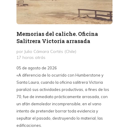
Memorias del caliche. Oficina
Presi
Salitrera Victoria arrasada
expr
exigi
por Julio Cámara Cortés (Chile)
civil
17 horas atrás
por Pr
05 de agosto de 2026
2 días 
«A diferencia de lo ocurrido con Humberstone y
Santa Laura, cuando la oficina salitrera Victoria
03 de a
paralizó sus actividades productivas, a fines de los
“Vine p
70, fue de inmediato prácticamente arrasada, con
con Cub
un afán demoledor incomprensible, en el vano
un lanz
intento de pretender borrar toda evidencia y
alternat
sepultar el pasado, destruyendo lo material, las
Unidos,
edificaciones.
un diál
iguales