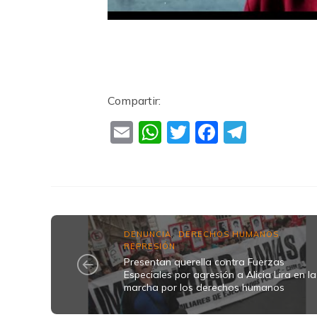
Compartir:
Email
WhatsApp
Twitter
Faceboo
Teleg
DENUNCIA
DERECHOS HUMANOS
,
,
REPRESIÓN
Presentan querella contra Fuerzas
Especiales por agresión a Alicia Lira en la
marcha por los derechos humanos