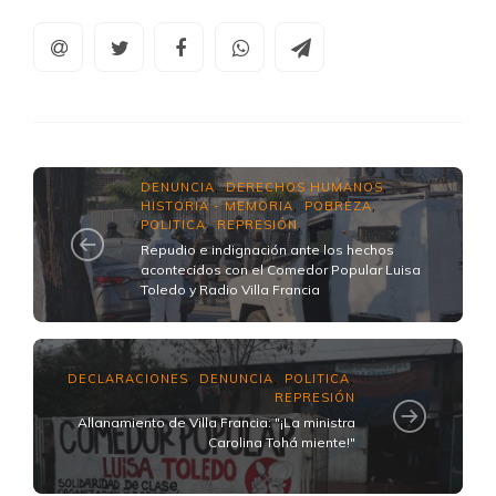
DENUNCIA
DERECHOS HUMANOS
,
,
HISTORIA - MEMORIA
POBREZA
,
,
POLITICA
REPRESIÓN
,
, ...
Repudio e indignación ante los hechos
acontecidos con el Comedor Popular Luisa
Toledo y Radio Villa Francia
DECLARACIONES
DENUNCIA
POLITICA
,
,
,
REPRESIÓN
Allanamiento de Villa Francia: "¡La ministra
Carolina Tohá miente!"