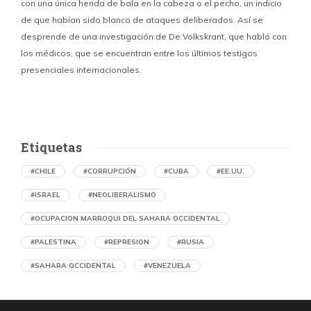
con una única herida de bala en la cabeza o el pecho, un indicio
P
de que habían sido blanco de ataques deliberados. Así se
n
desprende de una investigación de De Volkskrant, que habló con
l
los médicos, que se encuentran entre los últimos testigos
c
presenciales internacionales.
d
Etiquetas
#CHILE
#CORRUPCIÓN
#CUBA
#EE.UU.
#ISRAEL
#NEOLIBERALISMO
#OCUPACION MARROQUI DEL SAHARA OCCIDENTAL
#PALESTINA
#REPRESION
#RUSIA
#SAHARA OCCIDENTAL
#VENEZUELA
Ejecución de niños palestinos con un solo
tiro