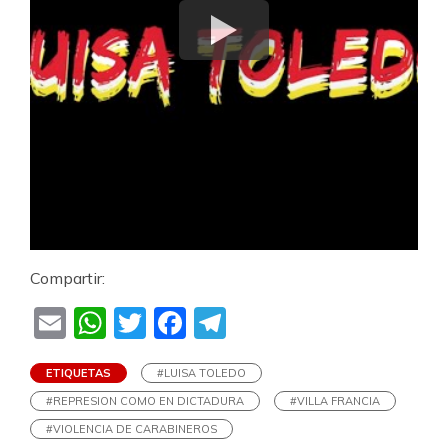
Compartir:
Email
WhatsApp
Twitter
Facebook
Telegram
ETIQUETAS
#LUISA TOLEDO
#REPRESION COMO EN DICTADURA
#VILLA FRANCIA
#VIOLENCIA DE CARABINEROS