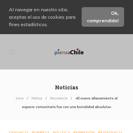
Al navegar en nuestro sitio,
Ok,
aceptas el uso de cookies para
comprendido!
fines estadísticos.
Noticias
Inicio
Politica
Resistencia
«El nuevo allanamiento al
espacio comunitario fue con una brutalidad absoluta»
DENUNCIA
POBREZA
POLITICA
REPRESIÓN
RESISTENCIA
,
,
,
,