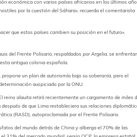
ón económica con varios países africanos en los últimos año
ostiles por la cuestión del Sáhara», recuerda el comentarista
acer que estos países cambien su posición en el futuro»,
is del Frente Polisario, respaldados por Argelia, se enfrenta
esta antigua colonia española.
o, propone un plan de autonomía bajo su soberanía, pero el
determinación auspiciado por la ONU.
 El reino alauita retiró recientemente un cargamento de miles 
ú después de que Lima restableciera sus relaciones diplomáti
tica (RASD), autoproclamada por el Frente Polisario.
sfatos del mundo detrás de China y alberga el 70% de las
 el 31% del mercado mundial, según OCP, la empresa estatal