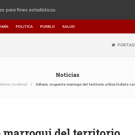
es para fines estadísticos.
OMÍA
POLITICA
PUEBLO
SALUD
PORTAD
Noticias
Sáhara Occidental
Sáhara: ocupante marroqui del territorio utiliza fosfato 
marroqui del territorio