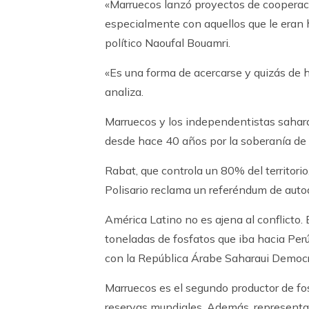
«Marruecos lanzó proyectos de cooperaci
especialmente con aquellos que le eran h
político Naoufal Bouamri.
«Es una forma de acercarse y quizás de h
analiza.
Marruecos y los independentistas saharau
desde hace 40 años por la soberanía de 
Rabat, que controla un 80% del territori
Polisario reclama un referéndum de auto
América Latino no es ajena al conflicto.
toneladas de fosfatos que iba hacia Per
con la República Árabe Saharaui Democrá
Marruecos es el segundo productor de fo
reservas mundiales. Además, representa