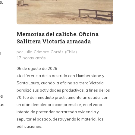
s,
Memorias del caliche. Oficina
Presi
Salitrera Victoria arrasada
expr
exigi
por Julio Cámara Cortés (Chile)
n
civil
17 horas atrás
por Pr
05 de agosto de 2026
2 días 
«A diferencia de lo ocurrido con Humberstone y
Santa Laura, cuando la oficina salitrera Victoria
03 de a
paralizó sus actividades productivas, a fines de los
“Vine p
de
70, fue de inmediato prácticamente arrasada, con
con Cub
cas
un afán demoledor incomprensible, en el vano
un lanz
intento de pretender borrar toda evidencia y
alternat
sepultar el pasado, destruyendo lo material, las
Unidos,
edificaciones.
un diál
iguales