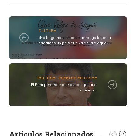
CULTURA
«No hagamos un país que valga la pena,
hagamos un país que valga la alegría»
POLITICA
PUEBLOS EN LUCHA
,
El Perú perdedor que puede ganar el
domingo....
Artículos Relacionados