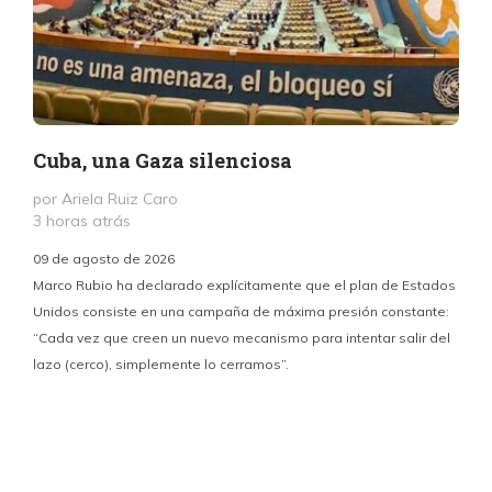
Cuba, una Gaza silenciosa
por Ariela Ruiz Caro
3 horas atrás
09 de agosto de 2026
Marco Rubio ha declarado explícitamente que el plan de Estados
Unidos consiste en una campaña de máxima presión constante:
“Cada vez que creen un nuevo mecanismo para intentar salir del
y
lazo (cerco), simplemente lo cerramos”.
E
f