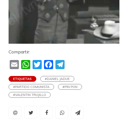
Compartir:
Email
WhatsApp
Twitter
Facebook
Telegram
ETIQUETAS
#DANIEL JADUE
#PARTIDO COMUNISTA
#PIN PON
#VALENTIN TRUJILLO