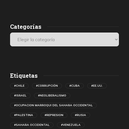
presenciales internacionales.
Categorías
Etiquetas
#CHILE
#CORRUPCIÓN
#CUBA
#EE.UU.
#ISRAEL
#NEOLIBERALISMO
#OCUPACION MARROQUI DEL SAHARA OCCIDENTAL
#PALESTINA
#REPRESION
#RUSIA
#SAHARA OCCIDENTAL
#VENEZUELA