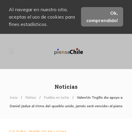
Al navegar en nuestro sitio,
Ok,
aceptas el uso de cookies para
comprendido!
fines estadísticos.
Noticias
Inicio
Politica
Pueblos en lucha
Valentín Trujillo dio apoyo a
Daniel Jadue al ritmo del «pueblo unido, jamás será vencido» al piano
CULTURA
PUEBLOS EN LUCHA
,