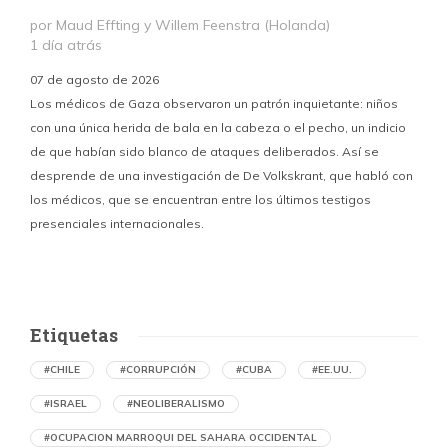
por Maud Effting y Willem Feenstra (Holanda)
1 día atrás
07 de agosto de 2026
Los médicos de Gaza observaron un patrón inquietante: niños
con una única herida de bala en la cabeza o el pecho, un indicio
P
de que habían sido blanco de ataques deliberados. Así se
n
desprende de una investigación de De Volkskrant, que habló con
l
los médicos, que se encuentran entre los últimos testigos
c
presenciales internacionales.
d
Etiquetas
#CHILE
#CORRUPCIÓN
#CUBA
#EE.UU.
#ISRAEL
#NEOLIBERALISMO
#OCUPACION MARROQUI DEL SAHARA OCCIDENTAL