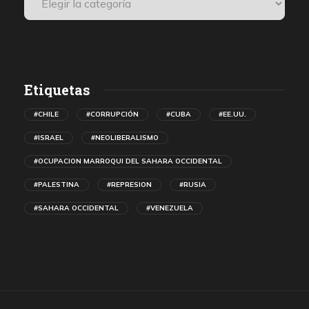
Etiquetas
#CHILE
#CORRUPCIÓN
#CUBA
#EE.UU.
#ISRAEL
#NEOLIBERALISMO
#OCUPACION MARROQUI DEL SAHARA OCCIDENTAL
#PALESTINA
#REPRESION
#RUSIA
#SAHARA OCCIDENTAL
#VENEZUELA