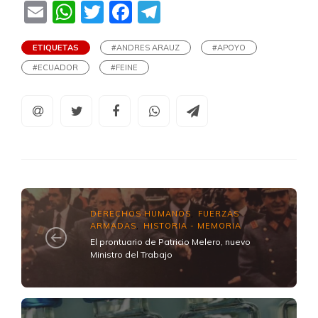
Email
WhatsApp
Twitter
Facebook
Telegram
ETIQUETAS
#ANDRES ARAUZ
#APOYO
#ECUADOR
#FEINE
DERECHOS HUMANOS
FUERZAS
,
ARMADAS
HISTORIA - MEMORIA
,
El prontuario de Patricio Melero, nuevo
Ministro del Trabajo