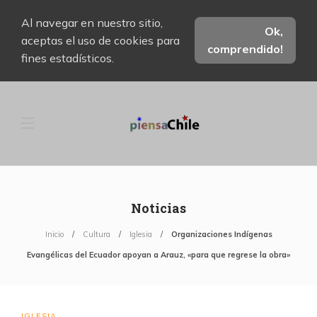
Al navegar en nuestro sitio,
Ok,
aceptas el uso de cookies para
comprendido!
fines estadísticos.
Noticias
Inicio
Cultura
Iglesia
Organizaciones Indígenas
Evangélicas del Ecuador apoyan a Arauz, «para que regrese la obra»
IGLESIA