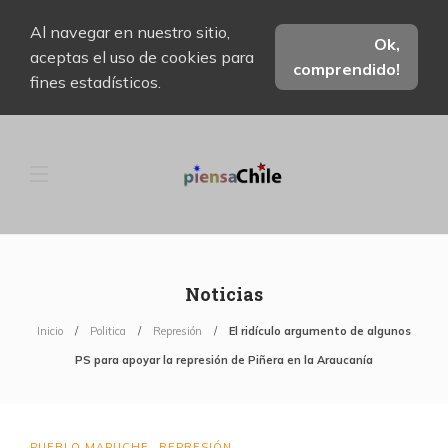
Al navegar en nuestro sitio,
Ok,
aceptas el uso de cookies para
comprendido!
fines estadísticos.
Noticias
Inicio
Politica
Represión
El ridículo argumento de algunos
PS para apoyar la represión de Piñera en la Araucanía
PUEBLO MAPUCHE
REPRESIÓN
,