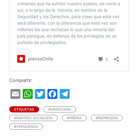
Compartir:
Email
WhatsApp
Twitter
Facebook
Telegram
ETIQUETAS
#ARAUCANIA
#PARTIDO SOCIALISTA
#PIÑERA
#REPRESION
#VERGÜENZA