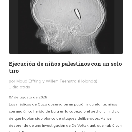
Ejecución de niños palestinos con un solo
tiro
por Maud Effting y Willem Feenstra (Holanda)
1 día atrás
07 de agosto de 2026
Los médicos de Gaza observaron un patrón inquietante: niños
con una única herida de bala en la cabeza o el pecho, un indicio
P
de que habían sido blanco de ataques deliberados. Así se
n
desprende de una investigación de De Volkskrant, que habló con
l