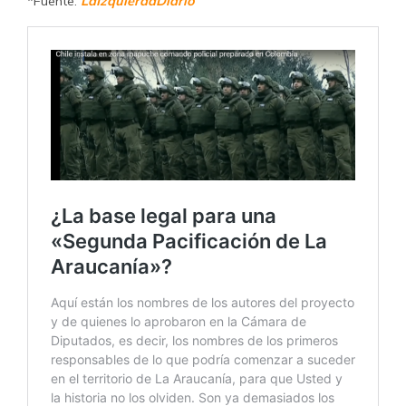
*Fuente:
LaIzquierdaDiario