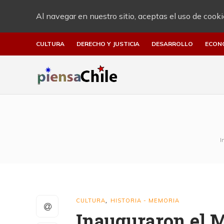
Al navegar en nuestro sitio, aceptas el uso de cooki
CULTURA
DERECHO Y JUSTICIA
DESARROLLO
ECON
I
CULTURA
HISTORIA - MEMORIA
,
Inauguraron el M