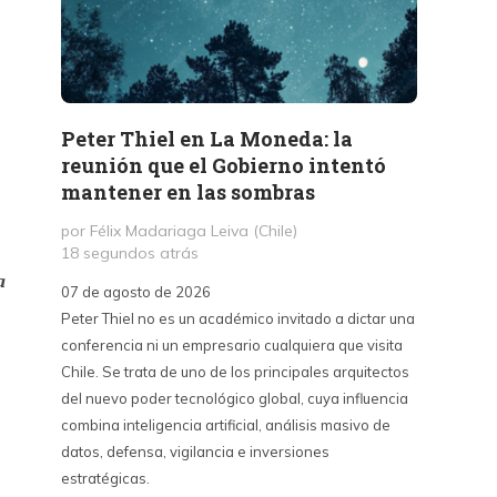
Peter Thiel en La Moneda: la
«La 
reunión que el Gobierno intentó
Haban
mantener en las sombras
contr
sino 
por Félix Madariaga Leiva (Chile)
18 segundos atrás
por Kri
3 hora
a
07 de agosto de 2026
Peter Thiel no es un académico invitado a dictar una
07 de a
conferencia ni un empresario cualquiera que visita
La Emba
Chile. Se trata de uno de los principales arquitectos
críticas
del nuevo poder tecnológico global, cuya influencia
contra 
combina inteligencia artificial, análisis masivo de
puede s
datos, defensa, vigilancia e inversiones
país y 
estratégicas.
del cin