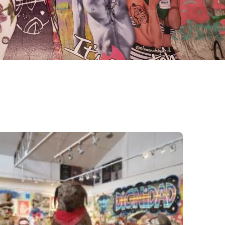
k
ram