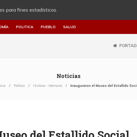
es para fines estadísticos.
OMÍA
POLITICA
PUEBLO
SALUD
PORTAD
Noticias
nicio
Politica
Historia - Memoria
Inauguraron el Museo del Estallido Soci
useo del Estallido Social