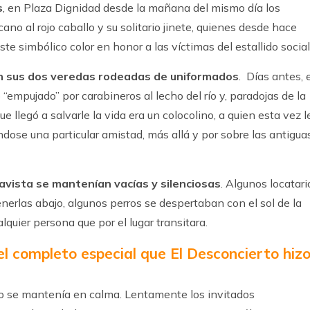
s
, en Plaza Dignidad desde la mañana del mismo día los
o al rojo caballo y su solitario jinete, quienes desde hace
e simbólico color en honor a las víctimas del estallido social
n sus dos veredas rodeadas de uniformados
. Días antes, 
“empujado” por carabineros al lecho del río y, paradojas de la
ue llegó a salvarle la vida era un colocolino, a quien esta vez l
ndose una particular amistad, más allá y por sobre las antigua
lavista se mantenían vacías y silenciosas
. Algunos locatari
enerlas abajo, algunos perros se despertaban con el sol de la
quier persona que por el lugar transitara.
el completo especial que El Desconcierto hiz
eo se mantenía en calma. Lentamente los invitados