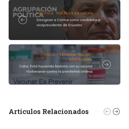
POLITICA
PUEBLOS EN LUCHA
,
Designan a Correa como candidato a
vicepresidente de Ecuador
CIENCIA - TÉCNICA
SALUD
,
,
SOCIALISMO
Cuba. Está haciendo historia con su vacuna
«Soberana» contra la pandemia (video)
Artículos Relacionados