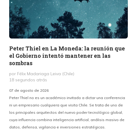
Peter Thiel en La Moneda: la reunión que
el Gobierno intentó mantener en las
sombras
por Félix Madariaga Leiva (Chile)
18 segundos atrás
07 de agosto de 2026
Peter Thiel no es un académico invitado a dictar una conferencia
ni un empresario cualquiera que visita Chile. Se trata de uno de
los principales arquitectos del nuevo poder tecnológico global,
c
cuya influencia combina inteligencia artificial, análisis masivo de
datos, defensa, vigilancia e inversiones estratégicas.
p