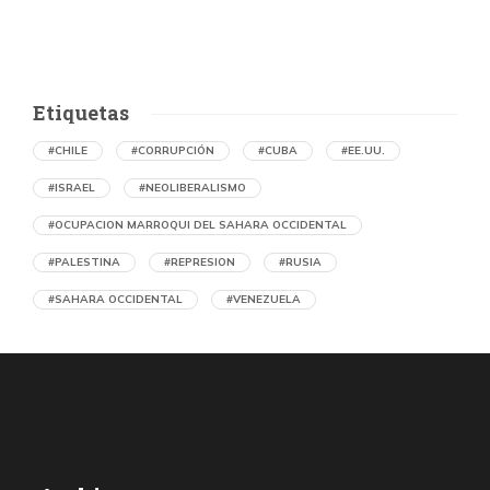
Etiquetas
#CHILE
#CORRUPCIÓN
#CUBA
#EE.UU.
#ISRAEL
#NEOLIBERALISMO
#OCUPACION MARROQUI DEL SAHARA OCCIDENTAL
#PALESTINA
#REPRESION
#RUSIA
#SAHARA OCCIDENTAL
#VENEZUELA
Denuncian en Chile una operación de
propaganda marroquí contra el Frente
Polisario y la causa saharaui
por Asociación Chilena de Amistad con la República Árabe
Saharaui Democrática (RASD)
23 horas atrás