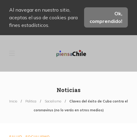
Al navegar en nuestro sitio,
Ok,
aceptas el uso de cookies para
comprendido!
fines estadísticos.
Noticias
Inicio
Politica
Socialismo
Claves del éxito de Cuba contra el
coronavirus (no lo verás en otros medios)
SALUD
SOCIALISMO
,