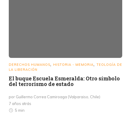
DERECHOS HUMANOS
HISTORIA - MEMORIA
TEOLOGÍA DE
,
,
LA LIBERACIÓN
El buque Escuela Esmeralda: Otro símbolo
del terrorismo de estado
por Guillermo Correa Camiroaga (Valparaiso, Chile)
7 años atrás
5 min