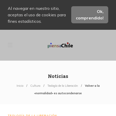
Al navegar en nuestro sitio,
Ok,
aceptas el uso de cookies para
comprendido!
fines estadísticos.
Noticias
Inicio
Cultura
Teología de la Liberación
Volver a la
«normalidad» es autocondenarse
TEOLOGÍA DE LA LIBERACIÓN