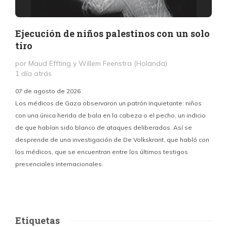
Ejecución de niños palestinos con un solo
tiro
por Maud Effting y Willem Feenstra (Holanda)
1 día atrás
07 de agosto de 2026
Los médicos de Gaza observaron un patrón inquietante: niños
con una única herida de bala en la cabeza o el pecho, un indicio
P
de que habían sido blanco de ataques deliberados. Así se
n
desprende de una investigación de De Volkskrant, que habló con
l
los médicos, que se encuentran entre los últimos testigos
c
presenciales internacionales.
d
Etiquetas