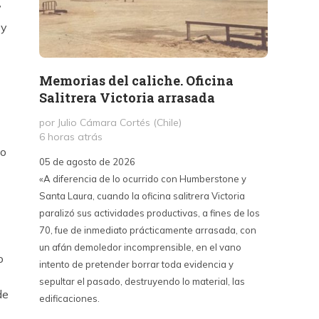
”
 y
Memorias del caliche. Oficina
Presi
Salitrera Victoria arrasada
expr
exigi
por Julio Cámara Cortés (Chile)
civil
6 horas atrás
go
por Pr
05 de agosto de 2026
1 día a
«A diferencia de lo ocurrido con Humberstone y
Santa Laura, cuando la oficina salitrera Victoria
03 de a
paralizó sus actividades productivas, a fines de los
“Vine p
70, fue de inmediato prácticamente arrasada, con
con Cub
un afán demoledor incomprensible, en el vano
un lanz
o
intento de pretender borrar toda evidencia y
alternat
sepultar el pasado, destruyendo lo material, las
Unidos,
de
edificaciones.
un diál
iguales