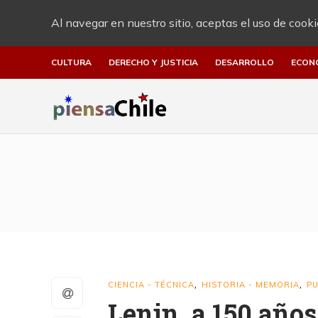
Al navegar en nuestro sitio, aceptas el uso de cooki
CULTURA
DERECHO Y JUSTICIA
DESARROLLO
ECON
CIENCIA - TÉCNICA
HISTORIA - MEMORIA
PU
,
,
Lenin, a 150 año