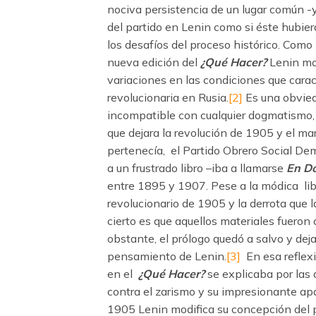
nociva persistencia de un lugar común -
del partido en Lenin como si éste hubie
los desafíos del proceso histórico. Com
nueva edición del
¿Qué Hacer?
Lenin mod
variaciones en las condiciones que carac
revolucionaria en Rusia.
[2]
Es una obvieda
incompatible con cualquier dogmatismo,
que dejara la revolución de 1905 y el mar
pertenecía, el Partido Obrero Social Dem
a un frustrado libro –iba a llamarse
En D
entre 1895 y 1907. Pese a la módica lib
revolucionario de 1905 y la derrota que l
cierto es que aquellos materiales fueron 
obstante, el prólogo quedó a salvo y de
pensamiento de Lenin.
[3]
En esa reflex
en el
¿Qué Hacer?
se explicaba por las 
contra el zarismo y su impresionante apa
1905 Lenin modifica su concepción del p