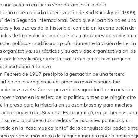
 una postura en cierto sentido similar a la de la
Lenin recién repudia la teorización de Karl Kautsky en 1909)
a” de la Segunda Internacional. Dado que el partido no es una
as y los azares de la historia el cambio en la correlación de
ociales de la revolución, amén de las mutaciones operadas en e
 lucha política- modificaron profundamente la visión de Lenin
ra organizativa, sus tácticas y su actividad organizativa en las
a por la revolución, sobre la cual Lenin jamás hizo ninguna
o partidario. Y lo hizo.
 en Febrero de 1917 precipitó la gestación de una tercera
artido en la vanguardia del proceso revolucionario fue
o de los soviets. Con su proverbial sagacidad Lenin advirtió
copernicana en la esfera de la política, antes que ningún otro
ejó impresa para la historia en su asombrosa (y para muchos
do el poder a los Soviets!” Esto significó, en los hechos, una
 insurreccional de estas inéditas formaciones políticas y un
artido en la “fase más caliente” de la conquista del poder, ant
 Como veremos más abajo de ninguna manera podría argüirse q