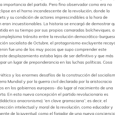
a importancia del partido. Pero fino observador como era no
eclipse en el horno incandescente de la revolución, donde la
ets y su condición de actores imprescindibles a la hora de
ción eran incuestionables. La historia se encargó de demostrar q
utida en su tiempo por sus propios camaradas bolcheviques, a
complejísimo tránsito entre la revolución democrático-burgues
ución socialista de Octubre, el protagonismo excluyente recay
. Lenin fue uno de los muy pocos que supo comprender este
este desplazamiento estaba lejos de ser definitivo y que más
upar un lugar de preponderancia en las luchas políticas. Cosa
viético y los enormes desafíos de la construcción del socialis
ra Mundial y por la guerra civil declarada por la aristocracia
ados en los gobiernos europeos- dio lugar al nacimiento de una
arta. En esta nueva concepción el partido revolucionario es
idáctico anacronismo) “en clave gramsciana”; es decir, el
rección intelectual y moral de la revolución, como educador y
ente de la juventud; como el forjador de una nueva concienci