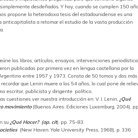
 simplemente desdeñados. Y hoy, cuando se cumplen 150 añ
 nos propone la heterodoxa tesis del estadounidense es una
a anticapitalista a retomar el estudio de la vasta producción
a.
eúne los libros, artículos, ensayos, intervenciones periodística
ueron publicadas por primera vez en lengua castellana por la
a Argentino entre 1957 y 1973. Consta de 50 tomos y dos más
 recordar que Lenin muere a los 54 años, lo cual pone de relie
o escritor, publicista y dirigente político.
s cuestiones ver nuestra introducción en: V. I. Lenin,
¿Qué
ro movimiento
(Buenos Aires: Ediciones Luxemburg, 2004), pp
en su
¿Qué Hacer?
(op. cit
), pp. 75-83.
ocieties
(New Haven: Yale University Press, 1968), p. 336