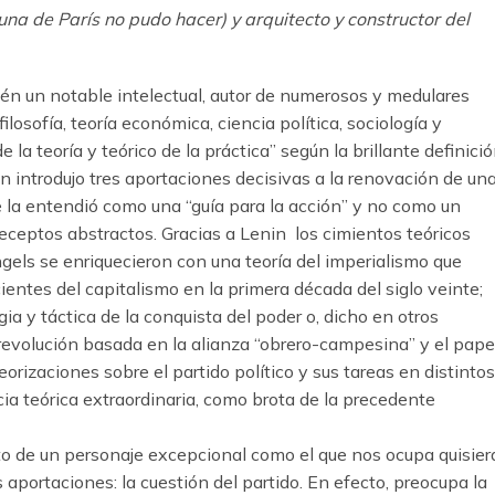
una de París no pudo hacer) y arquitecto y constructor del
ién un notable intelectual, autor de numerosos y medulares
losofía, teoría económica, ciencia política, sociología y
e la teoría y teórico de la práctica” según la brillante definici
n introdujo tres aportaciones decisivas a la renovación de un
e la entendió como una “guía para la acción” y no como un
eceptos abstractos. Gracias a Lenin los cimientos teóricos
ngels se enriquecieron con una teoría del imperialismo que
cientes del capitalismo en la primera década del siglo veinte;
a y táctica de la conquista del poder o, dicho en otros
 revolución basada en la alianza “obrero-campesina” y el pape
teorizaciones sobre el partido político y sus tareas en distintos
ia teórica extraordinaria, como brota de la precedente
to de un personaje excepcional como el que nos ocupa quisier
 aportaciones: la cuestión del partido. En efecto, preocupa la