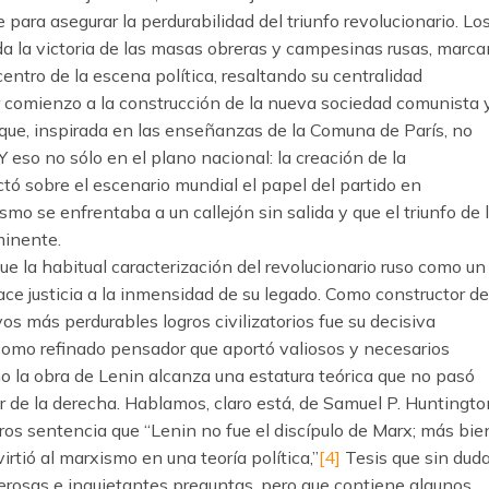
 para asegurar la perdurabilidad del triunfo revolucionario. Lo
ada la victoria de las masas obreras y campesinas rusas, marca
entro de la escena política, resaltando su centralidad
r comienzo a la construcción de la nueva sociedad comunista 
 que, inspirada en las enseñanzas de la Comuna de París, no
Y eso no sólo en el plano nacional: la creación de la
ó sobre el escenario mundial el papel del partido en
mo se enfrentaba a un callejón sin salida y que el triunfo de 
minente.
ue la habitual caracterización del revolucionario ruso como un
ace justicia a la inmensidad de su legado. Como constructor de
os más perdurables logros civilizatorios fue su decisiva
 como refinado pensador que aportó valiosos y necesarios
o la obra de Lenin alcanza una estatura teórica que no pasó
 de la derecha. Hablamos, claro está, de Samuel P. Huntingto
os sentencia que “Lenin no fue el discípulo de Marx; más bie
irtió al marxismo en una teoría política,”
[4]
Tesis que sin dud
rosas e inquietantes preguntas, pero que contiene algunos