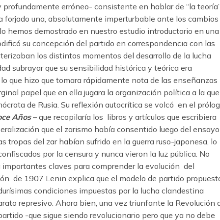
y profundamente erróneo- consistente en hablar de “la teoría
ra forjado una, absolutamente imperturbable ante los cambios
o lo hemos demostrado en nuestro estudio introductorio en una
ificó su concepción del partido en correspondencia con las
terizaban los distintos momentos del desarrollo de la lucha
d subrayar que su sensibilidad histórica y teórica era
 lo que hizo que tomara rápidamente nota de las enseñanzas
ginal papel que en ella jugara la organización política a la que
ócrata de Rusia. Su reflexión autocrítica se volcó en el prólo
oce Años
– que recopilaría los libros y artículos que escribiera
eralización que el zarismo había consentido luego del ensayo
as tropas del zar habían sufrido en la guerra ruso-japonesa, lo
confiscados por la censura y nunca vieron la luz pública. No
ja importantes claves para comprender la evolución del
ión de 1907 Lenin explica que el modelo de partido propuest
durísimas condiciones impuestas por la lucha clandestina
rato represivo. Ahora bien, una vez triunfante la Revolución 
artido -que sigue siendo revolucionario pero que ya no debe