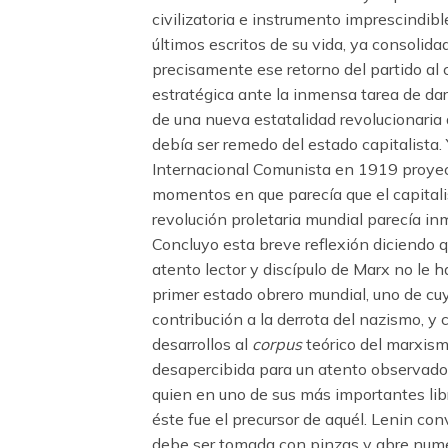
civilizatoria e instrumento imprescindible
últimos escritos de su vida, ya consolid
precisamente ese retorno del partido al c
estratégica ante la inmensa tarea de da
de una nueva estatalidad revolucionaria
debía ser remedo del estado capitalista. 
Internacional Comunista en 1919 proyect
momentos en que parecía que el capitalis
revolución proletaria mundial parecía in
Concluyo esta breve reflexión diciendo q
atento lector y discípulo de Marx no le h
primer estado obrero mundial, uno de cuy
contribución a la derrota del nazismo, y
desarrollos al
corpus
teórico del marxism
desapercibida para un atento observador
quien en uno de sus más importantes libr
éste fue el precursor de aquél. Lenin conv
debe ser tomada con pinzas y abre nume