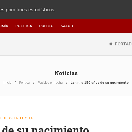
es para fines estadísticos.
OMÍA
POLITICA
PUEBLO
SALUD
PORTAD
Noticias
Inicio
Politica
Pueblos en lucha
Lenin, a 150 años de su nacimiento
EBLOS EN LUCHA
s de su nacimiento