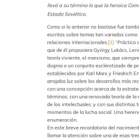
llevó a su término lo que la heroica Com
Estado Soviético.
Como si lo anterior no bastase fue tamb
escritos sobre temas tan variados como fi
relaciones internacionales.
[1]
“Práctico d
que de él propusiera György Lukács, Leni
teoría viviente, el marxismo, que siempr
dogma o un conjunto esclerotizado de pr
establecidos por Karl Marx y Friedrich E
arrojaba luz sobre los desarrollos más re
con una concepción acerca de la estrategi
términos, con una renovada teoría de la
de los intelectuales; y con sus distintas 
momentos de la lucha social. Una herenc
enumeración.
En este breve recordatorio del nacimien
llamar la atención sobre una de esas tres