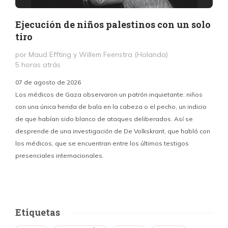
Ejecución de niños palestinos con un solo
tiro
por Maud Effting y Willem Feenstra (Holanda)
5 horas atrás
07 de agosto de 2026
Los médicos de Gaza observaron un patrón inquietante: niños
con una única herida de bala en la cabeza o el pecho, un indicio
P
de que habían sido blanco de ataques deliberados. Así se
n
desprende de una investigación de De Volkskrant, que habló con
l
los médicos, que se encuentran entre los últimos testigos
c
presenciales internacionales.
d
Etiquetas