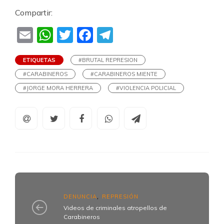
Compartir:
Email
WhatsApp
Twitter
Facebook
Telegram
ETIQUETAS
#BRUTAL REPRESION
#CARABINEROS
#CARABINEROS MIENTE
#JORGE MORA HERRERA
#VIOLENCIA POLICIAL
DENUNCIA
REPRESIÓN
,
Videos de criminales atropellos de
Carabineros