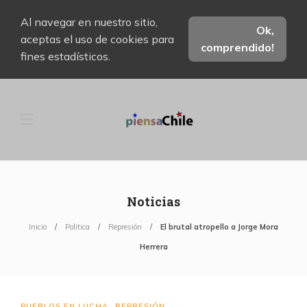
Al navegar en nuestro sitio,
Ok,
aceptas el uso de cookies para
comprendido!
fines estadísticos.
Noticias
Inicio
Politica
Represión
El brutal atropello a Jorge Mora
Herrera
PUEBLOS EN LUCHA
REPRESIÓN
,