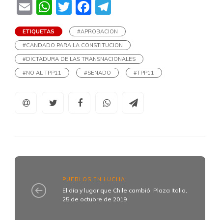
Email
WhatsApp
Twitter
Facebook
Telegram
ETIQUETAS
#APROBACION
#CANDADO PARA LA CONSTITUCION
#DICTADURA DE LAS TRANSNACIONALES
#NO AL TPP11
#SENADO
#TPP11
PUEBLOS EN LUCHA
El día y lugar que Chile cambió: Plaza Italia,
25 de octubre de 2019