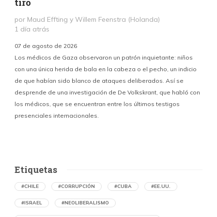
tiro
por Maud Effting y Willem Feenstra (Holanda)
1 día atrás
07 de agosto de 2026
Los médicos de Gaza observaron un patrón inquietante: niños
con una única herida de bala en la cabeza o el pecho, un indicio
P
de que habían sido blanco de ataques deliberados. Así se
n
desprende de una investigación de De Volkskrant, que habló con
l
los médicos, que se encuentran entre los últimos testigos
c
presenciales internacionales.
d
Etiquetas
#CHILE
#CORRUPCIÓN
#CUBA
#EE.UU.
#ISRAEL
#NEOLIBERALISMO