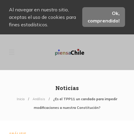
Al navegar en nuestro sitio,
Ok,
aceptas el uso de cookies para
comprendido!
fines estadísticos.
Noticias
Inicio
Análisis
¿Es el TPP11 un candado para impedir
modificaciones a nuestra Constitución?
ANÁLISIS