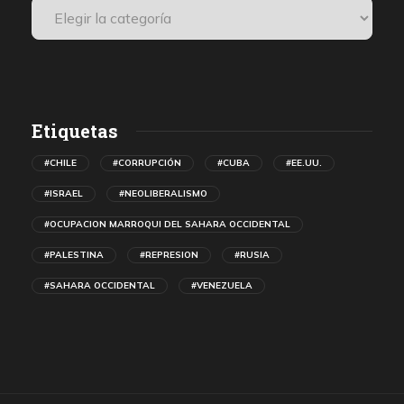
Etiquetas
#CHILE
#CORRUPCIÓN
#CUBA
#EE.UU.
#ISRAEL
#NEOLIBERALISMO
#OCUPACION MARROQUI DEL SAHARA OCCIDENTAL
#PALESTINA
#REPRESION
#RUSIA
#SAHARA OCCIDENTAL
#VENEZUELA