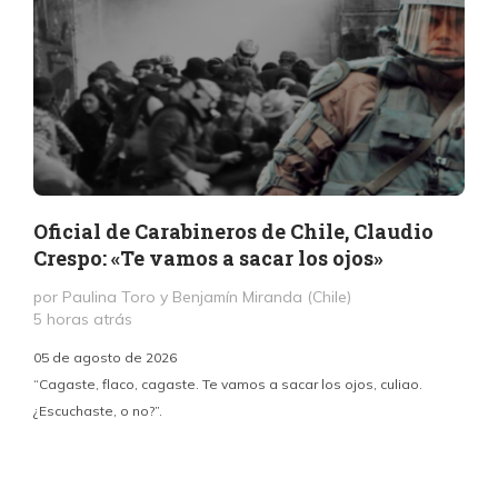
Oficial de Carabineros de Chile, Claudio
Crespo: «Te vamos a sacar los ojos»
por Paulina Toro y Benjamín Miranda (Chile)
5 horas atrás
05 de agosto de 2026
“Cagaste, flaco, cagaste. Te vamos a sacar los ojos, culiao.
¿Escuchaste, o no?”.
c
p
i