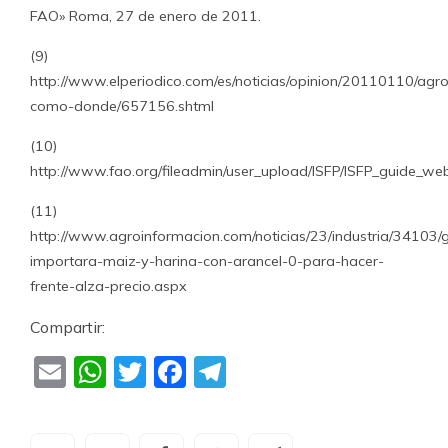
FAO» Roma, 27 de enero de 2011.
(9)
http://www.elperiodico.com/es/noticias/opinion/20110110/agr
como-donde/657156.shtml
(10)
http://www.fao.org/fileadmin/user_upload/ISFP/ISFP_guide_we
(11)
http://www.agroinformacion.com/noticias/23/industria/34103
importara-maiz-y-harina-con-arancel-0-para-hacer-
frente-alza-precio.aspx
Compartir:
Email
WhatsApp
Twitter
Facebook
Telegram