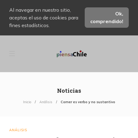
Al navegar en nuestro sitio,
Ok,
aceptas el uso de cookies para
comprendido!
fines estadísticos.
Noticias
Inicio
Análisis
Comer es verbo y no sustantivo
ANÁLISIS