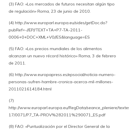
(3) FAO: «Los mercados de futuros necesitan algún tipo
de regulación» Roma, 23 de junio de 2010.
(4) http://www.europarl.europa.eu/sides/getDoc.do?
pubRef=-//EP//TEXT+TA+P7-TA-2011-
0006+0+DOC+XML+V0//ES&language=ES
(5) FAO: «Los precios mundiales de los alimentos
alcanzan un nuevo récord histórico» Roma, 3 de febrero
de 2011.
(6) http://www.europapress.es/epsocial/noticia-numero-
personas-sufren-hambre-cronica-acerca-mil-millones-
2011021614184.html
(7)
http://www.europarl.europa.eu/RegData/seance_pleniere/texte
17/0071/P7_TA-PROV%282011%290071_ES.pdf
(8) FAO: «Puntualización por el Director General de la