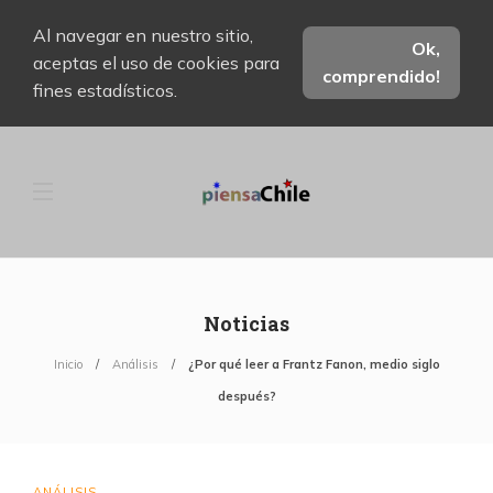
Al navegar en nuestro sitio,
Ok,
aceptas el uso de cookies para
comprendido!
fines estadísticos.
Noticias
Inicio
Análisis
¿Por qué leer a Frantz Fanon, medio siglo
después?
ANÁLISIS