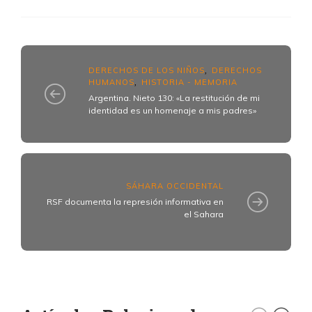
DERECHOS DE LOS NIÑOS
DERECHOS
,
HUMANOS
HISTORIA - MEMORIA
,
Argentina. Nieto 130: «La restitución de mi
identidad es un homenaje a mis padres»
SÁHARA OCCIDENTAL
RSF documenta la represión informativa en
el Sahara