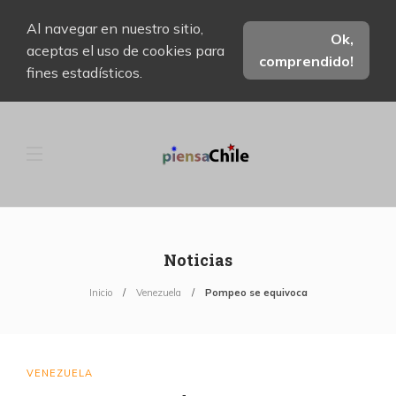
Al navegar en nuestro sitio,
Ok,
aceptas el uso de cookies para
comprendido!
fines estadísticos.
Noticias
Inicio
Venezuela
Pompeo se equivoca
VENEZUELA