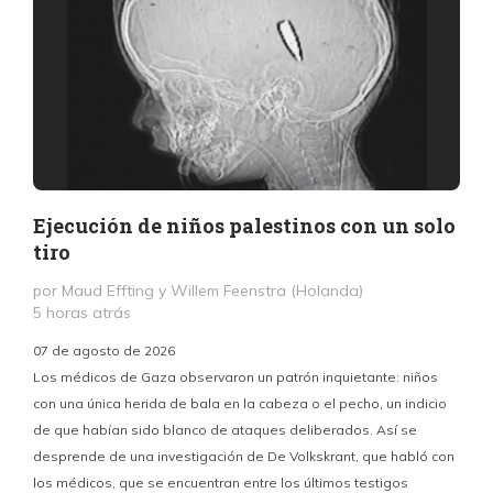
Ejecución de niños palestinos con un solo
tiro
por Maud Effting y Willem Feenstra (Holanda)
5 horas atrás
07 de agosto de 2026
Los médicos de Gaza observaron un patrón inquietante: niños
con una única herida de bala en la cabeza o el pecho, un indicio
P
de que habían sido blanco de ataques deliberados. Así se
n
desprende de una investigación de De Volkskrant, que habló con
l
los médicos, que se encuentran entre los últimos testigos
c