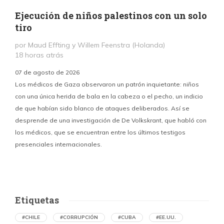
Ejecución de niños palestinos con un solo
tiro
por Maud Effting y Willem Feenstra (Holanda)
18 horas atrás
07 de agosto de 2026
Los médicos de Gaza observaron un patrón inquietante: niños
con una única herida de bala en la cabeza o el pecho, un indicio
P
de que habían sido blanco de ataques deliberados. Así se
n
desprende de una investigación de De Volkskrant, que habló con
l
los médicos, que se encuentran entre los últimos testigos
c
presenciales internacionales.
d
Etiquetas
#CHILE
#CORRUPCIÓN
#CUBA
#EE.UU.