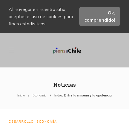
Al navegar en nuestro sitio,
Ok,
aceptas el uso de cookies para
comprendido!
fines estadísticos.
Noticias
Inicio
Economía
India: Entre la miseria y la opulencia
DESARROLLO
ECONOMÍA
,