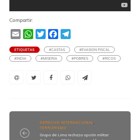
Compartir:
Email
WhatsApp
Twitter
Facebook
Telegram
ETIQUETAS
#CASTAS
#EVASION FISCAL
#INDIA
#MISERIA
#POBRES
#RICOS
DERECHO INTERNACIONAL
,
TERRORISMO
Grupo de Lima rechaza opción militar: