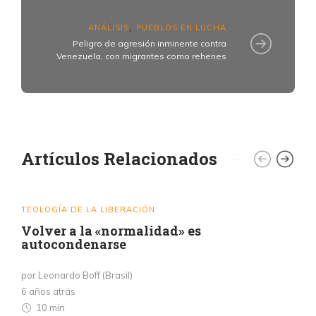
ANÁLISIS
PUEBLOS EN LUCHA
,
Peligro de agresión inminente contra
Venezuela, con migrantes como rehenes
Artículos Relacionados
TEOLOGÍA DE LA LIBERACIÓN
Volver a la «normalidad» es
autocondenarse
por Leonardo Boff (Brasil)
6 años atrás
10 min