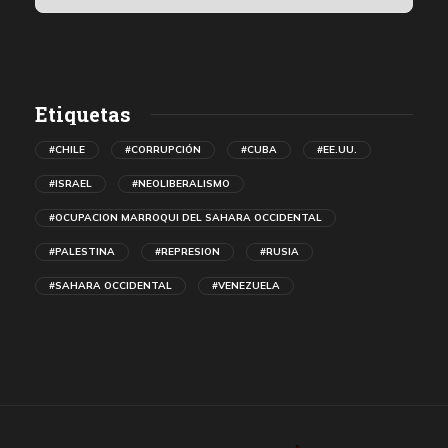
Etiquetas
#CHILE
#CORRUPCIÓN
#CUBA
#EE.UU.
#ISRAEL
#NEOLIBERALISMO
#OCUPACION MARROQUI DEL SAHARA OCCIDENTAL
#PALESTINA
#REPRESION
#RUSIA
#SAHARA OCCIDENTAL
#VENEZUELA