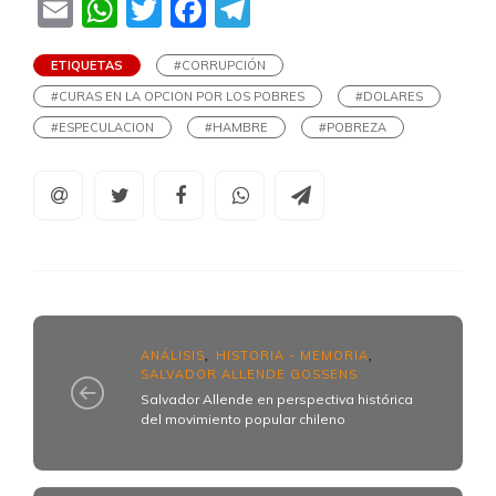
Email
WhatsApp
Twitter
Facebook
Telegram
ETIQUETAS
#CORRUPCIÓN
#CURAS EN LA OPCION POR LOS POBRES
#DOLARES
#ESPECULACION
#HAMBRE
#POBREZA
ANÁLISIS
HISTORIA - MEMORIA
,
,
SALVADOR ALLENDE GOSSENS
Salvador Allende en perspectiva histórica
del movimiento popular chileno