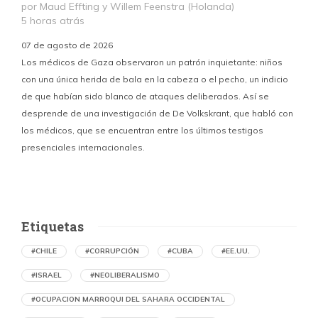
por Maud Effting y Willem Feenstra (Holanda)
5 horas atrás
07 de agosto de 2026
Los médicos de Gaza observaron un patrón inquietante: niños
con una única herida de bala en la cabeza o el pecho, un indicio
P
de que habían sido blanco de ataques deliberados. Así se
n
desprende de una investigación de De Volkskrant, que habló con
l
los médicos, que se encuentran entre los últimos testigos
c
presenciales internacionales.
d
Etiquetas
#CHILE
#CORRUPCIÓN
#CUBA
#EE.UU.
#ISRAEL
#NEOLIBERALISMO
#OCUPACION MARROQUI DEL SAHARA OCCIDENTAL