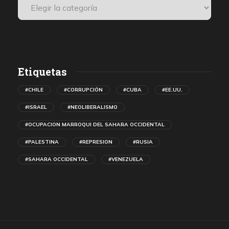
Etiquetas
#CHILE
#CORRUPCIÓN
#CUBA
#EE.UU.
#ISRAEL
#NEOLIBERALISMO
#OCUPACION MARROQUI DEL SAHARA OCCIDENTAL
#PALESTINA
#REPRESION
#RUSIA
#SAHARA OCCIDENTAL
#VENEZUELA