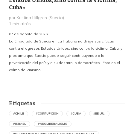
Cuba»
por Kristina Hillgren (Suecia)
1 min atrás
“
07 de agosto de 2026
¿
La Embajada de Suecia en La Habana no dirige sus críticas
contra el agresor, Estados Unidos, sino contra la víctima, Cuba, y
proclama que Suecia puede seguir contribuyendo a la
privatización del país y a su desarrollo democrático. ¡Esto es el
colmo del cinismo!
Etiquetas
#CHILE
#CORRUPCIÓN
#CUBA
#EE.UU.
#ISRAEL
#NEOLIBERALISMO
#OCUPACION MARROQUI DEL SAHARA OCCIDENTAL