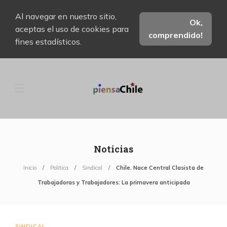
Al navegar en nuestro sitio,
Ok,
aceptas el uso de cookies para
comprendido!
fines estadísticos.
Noticias
Inicio
Politica
Sindical
Chile. Nace Central Clasista de
Trabajadoras y Trabajadores: La primavera anticipada
SINDICAL