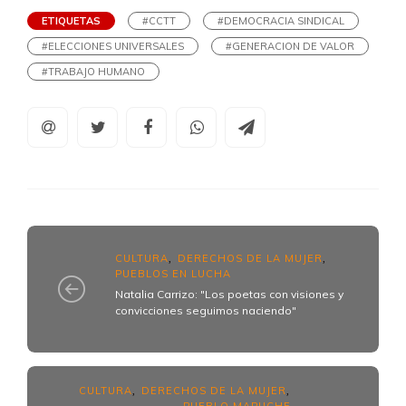
ETIQUETAS
#CCTT
#DEMOCRACIA SINDICAL
#ELECCIONES UNIVERSALES
#GENERACION DE VALOR
#TRABAJO HUMANO
CULTURA
DERECHOS DE LA MUJER
,
,
PUEBLOS EN LUCHA
Natalia Carrizo: "Los poetas con visiones y
convicciones seguimos naciendo"
CULTURA
DERECHOS DE LA MUJER
,
,
PUEBLO MAPUCHE