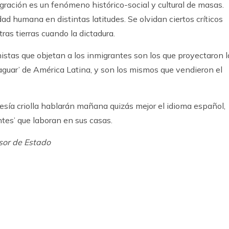
gración es un fenómeno histórico-social y cultural de masas.
ad humana en distintas latitudes. Se olvidan ciertos críticos
tras tierras cuando la dictadura.
istas que objetan a los inmigrantes son los que proyectaron l
aguar’ de América Latina, y son los mismos que vendieron el
guesía criolla hablarán mañana quizás mejor el idioma español,
ntes’ que laboran en sus casas.
esor de Estado
k
ram