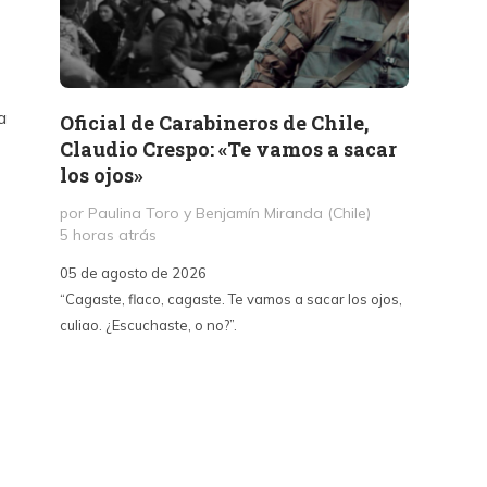
a
Oficial de Carabineros de Chile,
Memor
Claudio Crespo: «Te vamos a sacar
Salit
los ojos»
por Jul
1 día a
por Paulina Toro y Benjamín Miranda (Chile)
5 horas atrás
05 de a
05 de agosto de 2026
«A dife
“Cagaste, flaco, cagaste. Te vamos a sacar los ojos,
Santa La
culiao. ¿Escuchaste, o no?”.
paralizó
70, fue
un afán
intento
sepulta
edifica