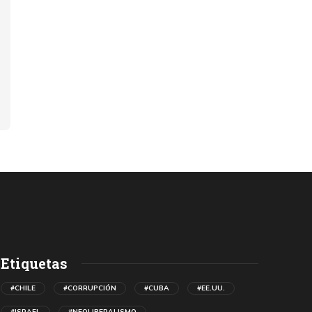
Etiquetas
#CHILE
#CORRUPCIÓN
#CUBA
#EE.UU.
#ISRAEL
#NEOLIBERALISMO