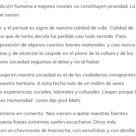
ndición humana a mejores niveles no constituyen prioridad. La
e cursan.
r, y el pensar es signo de nuestra calidad de vida. ‘Calidad de
 que de tanto decirla ha perdido casi todo sentido. Para
osesión de algunos cuantos bienes materiales, y casi nunca
s y de alcanzar la cúspide en el plano de la cultura y de los
omo sociedad seguimos al debe y no al haber.
ga en nuestra sociedad es el de los ciudadanos inmigrantes
nuestro territorio. A esta fecha más de un millón de seres
xperiencias sociales, laborales y culturales. Llegan porque 
ia es Humanidad ‘ como dijo José Martí.
nómeno en comento: ‘Nos vienen a quitar nuestras fuentes
s hueras frases extremas suelen escucharse. Otros más
con un chovinismo de trasnoche, con xenofobia, y con atrofia