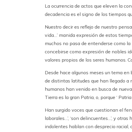
La ocurrencia de actos que eleven la co
decadencia es el signo de los tiempos qu
Nuestro decir es reflejo de nuestro pensa
vida…’ manida expresión de estos tiempos
muchos no pasa de entenderse como la p
concebirse como expresión de nobles idea
valores propios de los seres humanos. C
Desde hace algunos meses un tema en bo
de distintas latitudes que han llegado a 
humanos han venido en busca de nuevas e
Tierra es la gran Patria, o, porque ‘ Patr
Han surgido voces que cuestionan el fe
laborales…’, ‘son delincuentes…’, y otra
indolentes hablan con desprecio racial, 