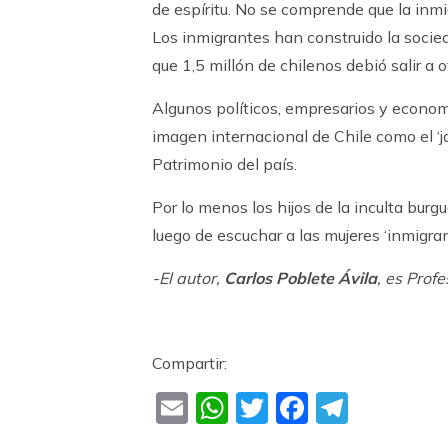
de espíritu. No se comprende que la inmi
Los inmigrantes han construido la socied
que 1,5 millón de chilenos debió salir a o
Algunos políticos, empresarios y econom
imagen internacional de Chile como el ‘j
Patrimonio del país.
Por lo menos los hijos de la inculta bur
luego de escuchar a las mujeres ‘inmigra
-El autor,
Carlos Poblete Ávila
, es Prof
Compartir:
Email
WhatsApp
Twitter
Faceboo
Teleg