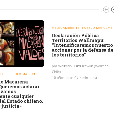
MEDIOAMBIENTE
PUEBLO MAPUCHE
,
Declaración Pública
Territorios Wallmapu:
“Intensificaremos nuestro
accionar por la defensa de
los territorios”
por Wallmapu Futa Trawun (Wallmapu,
Chile)
NTE
PUEBLO MAPUCHE
,
10 años atrás
4 min
lectura
de Macarena
«Queremos aclarar
azamos
ente cualquier
el Estado chileno.
justicia»