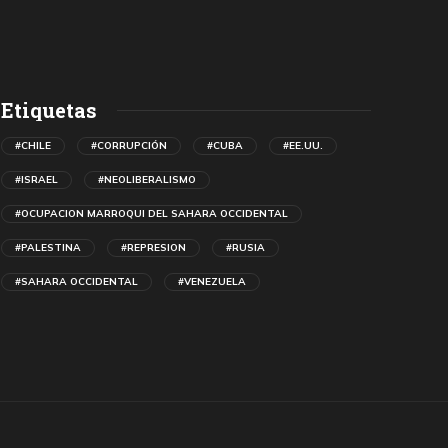
Etiquetas
#CHILE
#CORRUPCIÓN
#CUBA
#EE.UU.
#ISRAEL
#NEOLIBERALISMO
#OCUPACION MARROQUI DEL SAHARA OCCIDENTAL
#PALESTINA
#REPRESION
#RUSIA
#SAHARA OCCIDENTAL
#VENEZUELA