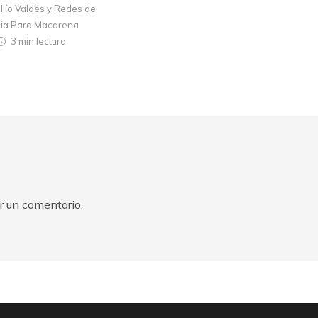
llío Valdés y Redes de
cia Para Macarena
3 min
lectura
r un comentario.