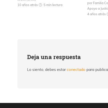
por Familia Co
10 años atrás
5 min
lectura
Apoyo a Justi
4 años atrás
Deja una respuesta
Lo siento, debes estar
conectado
para publica