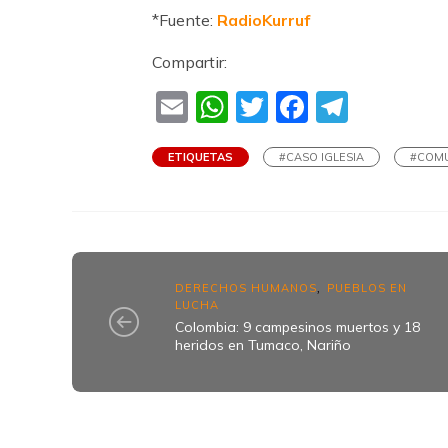
*Fuente:
RadioKurruf
Compartir:
Email
WhatsApp
Twitter
Faceboo
Teleg
ETIQUETAS
#CASO IGLESIA
#COM
DERECHOS HUMANOS
PUEBLOS EN
,
LUCHA
Colombia: 9 campesinos muertos y 18
heridos en Tumaco, Nariño