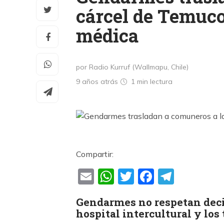
cárcel de Temuco,
médica
por Radio Kurruf (Wallmapu, Chile)
9 años atrás
1 min
lectura
Compartir:
Email
WhatsApp
Twitter
Faceboo
Teleg
Gendarmes no respetan deci
hospital intercultural y los