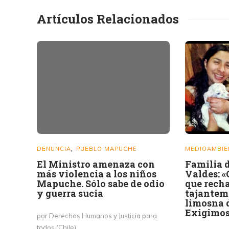
Artículos Relacionados
DENUNCIA
PUEBLO MAPUCHE
MEDIOAMBIE
,
El Ministro amenaza con
Familia 
más violencia a los niños
Valdes: 
Mapuche. Sólo sabe de odio
que rech
y guerra sucia
tajantem
limosna d
Exigimos 
por Derechos Humanos y Justicia para
todos (Chile)