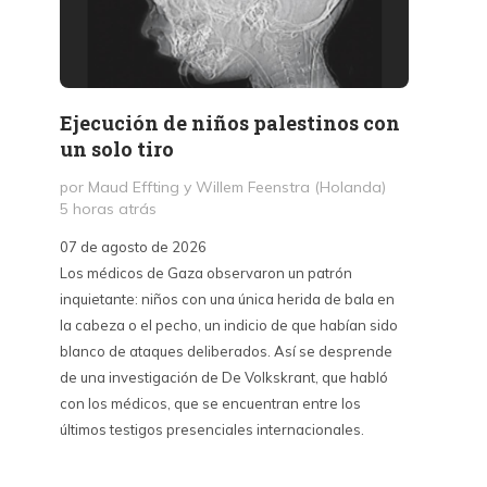
Ejecución de niños palestinos con
Peter
un solo tiro
reuni
mant
por Maud Effting y Willem Feenstra (Holanda)
5 horas atrás
por Fél
14 hor
07 de agosto de 2026
Los médicos de Gaza observaron un patrón
07 de a
inquietante: niños con una única herida de bala en
Peter T
la cabeza o el pecho, un indicio de que habían sido
confere
blanco de ataques deliberados. Así se desprende
Chile. S
de una investigación de De Volkskrant, que habló
del nue
con los médicos, que se encuentran entre los
combina 
últimos testigos presenciales internacionales.
datos, 
estraté