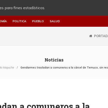
es para fines estadísticos.
OMÍA
POLITICA
PUEBLO
SALUD
PORTAD
Noticias
lo Mapuche
Gendarmes trasladan a comuneros a la cárcel de Temuco, sin res
adan a comuneros a la