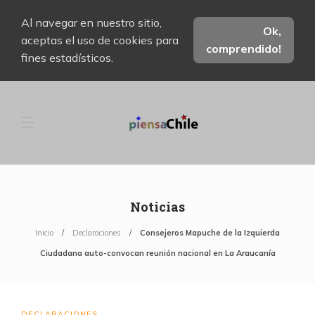
Al navegar en nuestro sitio,
Ok,
aceptas el uso de cookies para
comprendido!
fines estadísticos.
Noticias
Inicio
Declaraciones
Consejeros Mapuche de la Izquierda
Ciudadana auto-convocan reunión nacional en La Araucanía
DECLARACIONES