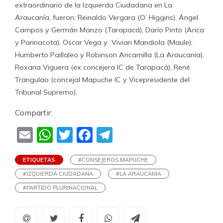
extraordinario de la Izquierda Ciudadana en La
Araucanía, fueron: Reinaldo Vergara (O’ Higgins), Ángel
Campos y Germán Manzo (Tarapacá), Darío Pinto (Arica
y Parinacota), Oscar Vega y Vivian Mandiola (Maule),
Humberto Paillaleo y Robinson Ancamilla (La Araucanía),
Roxana Viguera (ex concejera IC de Tarapacá), René
Trangulao (concejal Mapuche IC y Vicepresidente del
Tribunal Supremo).
Compartir:
Email
WhatsApp
Twitter
Facebook
Telegram
ETIQUETAS
#CONSEJEROS MAPUCHE
#IZQUIERDA CIUDADANA
#LA ARAUCANIA
#PARTIDO PLURINACIONAL