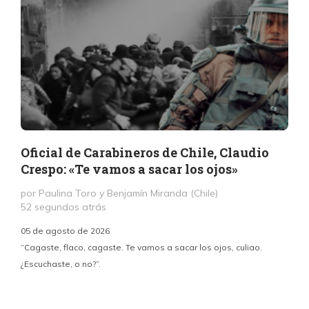
Oficial de Carabineros de Chile, Claudio
Crespo: «Te vamos a sacar los ojos»
por Paulina Toro y Benjamín Miranda (Chile)
52 segundos atrás
05 de agosto de 2026
“Cagaste, flaco, cagaste. Te vamos a sacar los ojos, culiao.
¿Escuchaste, o no?”.
c
p