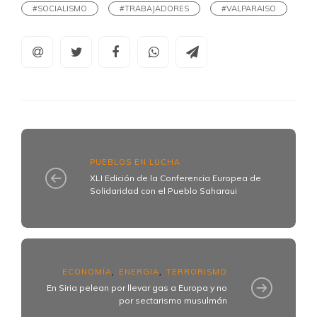
#SOCIALISMO
#TRABAJADORES
#VALPARAISO
PUEBLOS EN LUCHA
XLI Edición de la Conferencia Europea de
Solidaridad con el Pueblo Saharaui
ECONOMÍA
ENERGIA
TERRORISMO
,
,
En Siria pelean por llevar gas a Europa y no
por sectarismo musulmán