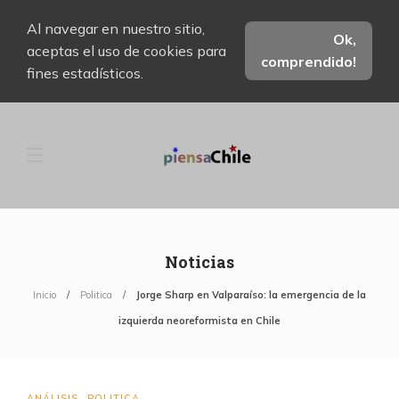
Al navegar en nuestro sitio,
Ok,
aceptas el uso de cookies para
comprendido!
fines estadísticos.
Noticias
Inicio
Politica
Jorge Sharp en Valparaíso: la emergencia de la
izquierda neoreformista en Chile
ANÁLISIS
POLITICA
,