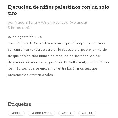
Ejecución de niños palestinos con un solo
tiro
por Maud Effting y Willem Feenstra (Holanda)
5 horas atrás
07 de agosto de 2026
Los médicos de Gaza observaron un patrón inquietante: niños
con una única herida de bala en la cabeza o el pecho, un indicio
P
de que habían sido blanco de ataques deliberados. Así se
n
desprende de una investigación de De Volkskrant, que habló con
l
los médicos, que se encuentran entre los últimos testigos
c
presenciales internacionales.
d
Etiquetas
#CHILE
#CORRUPCIÓN
#CUBA
#EE.UU.