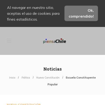
Al navegar en nuestro sitio,
Ok,
aceptas el uso de cookies para
comprendido!
fines estadísticos.
Noticias
Inicio
Politica
Nueva Constitución
Escuela Constituyente
Popular
NUEVA CONSTITUCIÓN