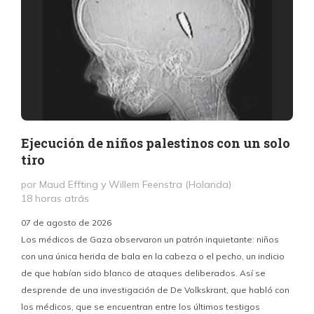
Ejecución de niños palestinos con un solo
tiro
por Maud Effting y Willem Feenstra (Holanda)
18 horas atrás
07 de agosto de 2026
Los médicos de Gaza observaron un patrón inquietante: niños
con una única herida de bala en la cabeza o el pecho, un indicio
P
de que habían sido blanco de ataques deliberados. Así se
n
desprende de una investigación de De Volkskrant, que habló con
l
los médicos, que se encuentran entre los últimos testigos
c