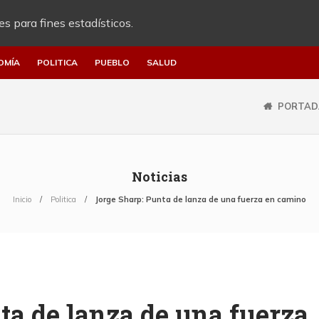
es para fines estadísticos.
OMÍA
POLITICA
PUEBLO
SALUD
PORTAD
Noticias
Inicio
Politica
Jorge Sharp: Punta de lanza de una fuerza en camino
ta de lanza de una fuerza