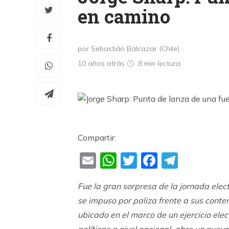
en camino
por Sebastián Balcazar (Chile)
10 años atrás
8 min
lectura
Compartir:
Email
WhatsApp
Twitter
Faceboo
Teleg
Fue la gran sorpresa de la jornada elect
se impuso por paliza frente a sus conten
ubicado en el marco de un ejercicio ele
políticas a nivel nacional, abre un nue