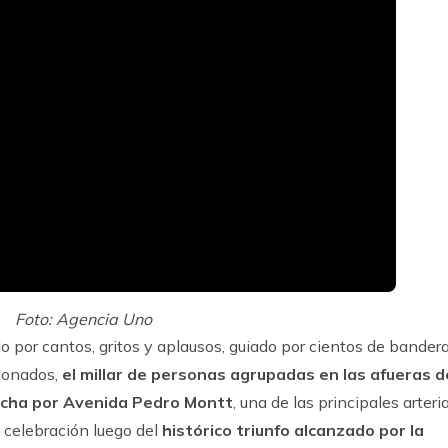
Foto: Agencia Uno
por cantos, gritos y aplausos, guiado por cientos de bander
cionados,
el millar de personas agrupadas en las afueras d
rcha por Avenida Pedro Montt
, una de las principales arteri
e celebración luego del
histórico triunfo alcanzado por la