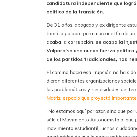
candidatura independiente que logró
político de la transición.
De 31 años, abogado y ex dirigente estud
tomó la palabra para marcar el fin de un 
acaba la corrupción, se acaba la injus
Valparaíso una nueva fuerza política
de los partidos tradicionales, nos he
El camino hacia esa irrupción no ha sido 
dieron diferentes organizaciones sociale
las problemáticas y necesidades del terri
Matriz, espacio que proyectó importantes
“No estamos aquí por azar, sino que por 
sólo el Movimiento Autonomista al que 
movimiento estudiantil, luchas ciudada
oportunidad de que la gente gobierne en