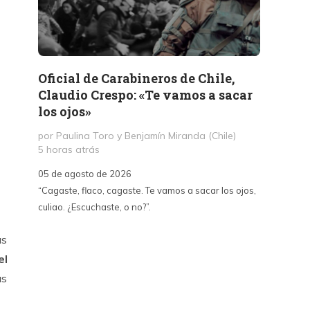
Oficial de Carabineros de Chile,
Memor
Claudio Crespo: «Te vamos a sacar
Salit
los ojos»
por Jul
1 día a
por Paulina Toro y Benjamín Miranda (Chile)
5 horas atrás
05 de a
05 de agosto de 2026
«A dife
“Cagaste, flaco, cagaste. Te vamos a sacar los ojos,
Santa La
culiao. ¿Escuchaste, o no?”.
paralizó
70, fue
as
un afán
intento
el
sepulta
as
edifica