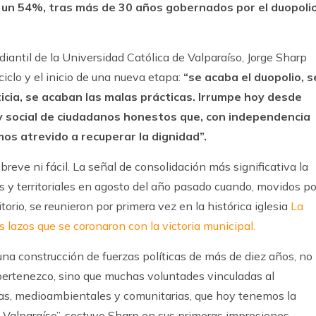
 un 54%, tras más de 30 años gobernados por el duopoli
iantil de la Universidad Católica de Valparaíso, Jorge Sharp
ciclo y el inicio de una nueva etapa:
“se acaba el duopolio, s
ticia, se acaban las malas prácticas. Irrumpe hoy desde
 y social de ciudadanos honestos que, con independencia
mos atrevido a recuperar la dignidad”.
breve ni fácil. La señal de consolidación más significativa la
s y territoriales en agosto del año pasado cuando, movidos po
torio, se reunieron por primera vez en la histórica iglesia
La
 lazos que se coronaron con la victoria municipal.
una construcción de fuerzas políticas de más de diez años, no
pertenezco, sino que muchas voluntades vinculadas al
nas, medioambientales y comunitarias, que hoy tenemos la
 Valparaíso”, sostuvo Sharp en sus primeras impresiones.