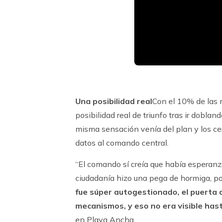
Una posibilidad real
Con el 10% de las 
posibilidad real de triunfo tras ir dobla
misma sensación venía del plan y los ce
datos al comando central.
“El comando sí creía que había esperanza
ciudadanía hizo una pega de hormiga, por
fue súper autogestionado, el puerta a
mecanismos, y eso no era visible has
en Playa Ancha.