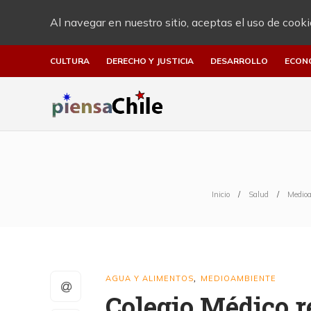
Al navegar en nuestro sitio, aceptas el uso de cooki
CULTURA
DERECHO Y JUSTICIA
DESARROLLO
ECON
Inicio
Salud
Medio
AGUA Y ALIMENTOS
MEDIOAMBIENTE
,
Colegio Médico r