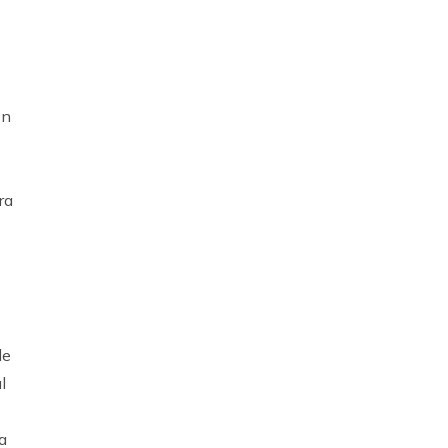
en
%
ra
de
l
a