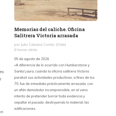
Memorias del caliche. Oficina
Presi
Salitrera Victoria arrasada
expr
exigi
por Julio Cámara Cortés (Chile)
civil
6 horas atrás
por Pr
05 de agosto de 2026
1 día a
«A diferencia de lo ocurrido con Humberstone y
es
Santa Laura, cuando la oficina salitrera Victoria
03 de a
paralizó sus actividades productivas, a fines de los
“Vine p
e
70, fue de inmediato prácticamente arrasada, con
con Cub
un afán demoledor incomprensible, en el vano
un lanz
intento de pretender borrar toda evidencia y
alternat
sepultar el pasado, destruyendo lo material, las
Unidos,
edificaciones.
un diál
on
iguales