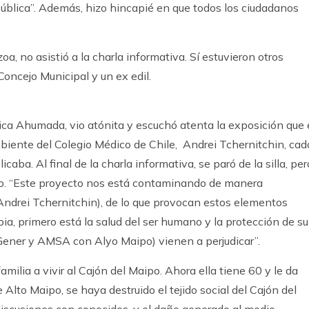
pública”. Además, hizo hincapié en que todos los ciudadanos
oa, no asistió a la charla informativa. Sí estuvieron otros
oncejo Municipal y un ex edil.
ica Ahumada, vio atónita y escuchó atenta la exposición que 
iente del Colegio Médico de Chile, Andrei Tchernitchin, cad
caba. Al final de la charla informativa, se paró de la silla, per
do. “Este proyecto nos está contaminando de manera
r Andrei Tchernitchin), de lo que provocan estos elementos
ia, primero está la salud del ser humano y la protección de su
ener y AMSA con Alyo Maipo) vienen a perjudicar”.
familia a vivir al Cajón del Maipo. Ahora ella tiene 60 y le da
Alto Maipo, se haya destruido el tejido social del Cajón del