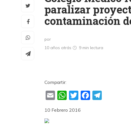
paralizar proyec
contaminación d
por
10 años atrás
9 min
lectura
Compartir:
Email
WhatsApp
Twitter
Faceboo
Teleg
10 Febrero 2016