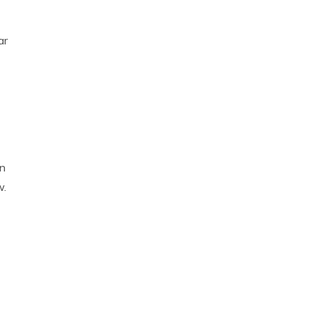
ar
en
w.