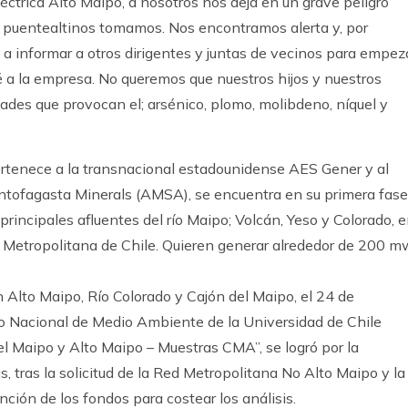
ctrica Alto Maipo, a nosotros nos deja en un grave peligro
 puentealtinos tomamos. Nos encontramos alerta y, por
 a informar a otros dirigentes y juntas de vecinos para empez
é a la empresa. No queremos que nuestros hijos y nuestros
ades que provocan el; arsénico, plomo, molibdeno, níquel y
pertenece a la transnacional estadounidense AES Gener y al
Antofagasta Minerals (AMSA), se encuentra en su primera fase
principales afluentes del río Maipo; Volcán, Yeso y Colorado, 
n Metropolitana de Chile. Quieren generar alrededor de 200 m
Alto Maipo, Río Colorado y Cajón del Maipo, el 24 de
ro Nacional de Medio Ambiente de la Universidad de Chile
l Maipo y Alto Maipo – Muestras CMA”, se logró por la
 tras la solicitud de la Red Metropolitana No Alto Maipo y la
ción de los fondos para costear los análisis.