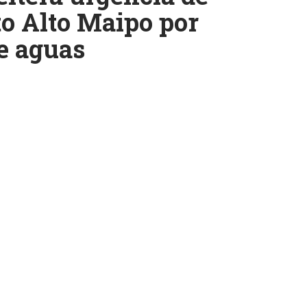
to Alto Maipo por
e aguas
k
ram