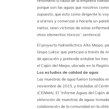
fenómeno a causa de la empresa hidroelé
porque son las aguas que nosotros como
supuesto, que esto como dirigente lo voy
a unirnos y comenzar a hacerle un parel
nietos, sean víctimas de estas enfermed
otros elementos tóxicos”, sentenció.
El proyecto hidroeléctrico Alto Maipo, 
Grupo Luksic que participa a través de 
de ejecución y pretende entubar los tres 
el Cajón del Maipo, ubicado en la Regió
Los estudios de calidad de agua
Las muestras de agua fueron tomadas en 
noviembre de 2015, y trasladas al Cent
(CENMA). El “Informe Aguas del Cajón de
obtención de muestras de aguas tomadas,
colaboración de la comunidad en la obten