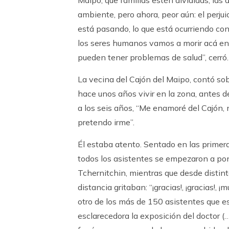
Maipo, que familias estén divididas, las
ambiente, pero ahora, peor aún: el perjui
está pasando, lo que está ocurriendo con 
los seres humanos vamos a morir acá en 
pueden tener problemas de salud”, cerró.
La vecina del Cajón del Maipo, contó sob
hace unos años vivir en la zona, antes d
a los seis años, “Me enamoré del Cajón,
pretendo irme”.
Él estaba atento. Sentado en las primer
todos los asistentes se empezaron a pone
Tchernitchin, mientras que desde distint
distancia gritaban: “¡gracias!, ¡gracias!, 
otro de los más de 150 asistentes que es
esclarecedora la exposición del doctor (