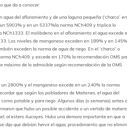
to que da a conocer:
en agua del afloramiento y de una laguna pequeña (“charco” en
en un 5903% y en un 5337%la norma NCh409 y triplica lo
na NCh1333. El molibdeno en el afloramiento el agua excede 
333. Los niveles de manganeso exceden en 189% y en 145
ién exceden la norma de agua de riego. En el “charco” o
a norma NCh409, y excede en 170% la recomendación OMS pa
mite máximo de lo admisible según recomendación de la OMS
 en un 2800% y el manganeso excede en un 240% la norma
cordar que según los pobladores de Maitenes, el agua del
 como potable y para riego. Algunos días (o semanas) antes 
ormaron que hubo un posible accidente o un vertido de materia
nel, al estero Aucayes. Hubo una demora importante en que a
se dijo que debían hervir el agua, procedimiento que no elimin