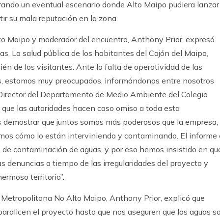
rando un eventual escenario donde Alto Maipo pudiera lanzar
r su mala reputación en la zona.
to Maipo y moderador del encuentro, Anthony Prior, expresó
as. La salud pública de los habitantes del Cajón del Maipo,
én de los visitantes. Ante la falta de operatividad de las
ras, estamos muy preocupados, informándonos entre nosotros
Director del Departamento de Medio Ambiente del Colegio
a que las autoridades hacen caso omiso a toda esta
s demostrar que juntos somos más poderosos que la empresa,
emos cómo lo están interviniendo y contaminando. El informe 
es de contaminación de aguas, y por eso hemos insistido en qu
s denuncias a tiempo de las irregularidades del proyecto y
ermoso territorio”.
d Metropolitana No Alto Maipo, Anthony Prior, explicó que
 paralicen el proyecto hasta que nos aseguren que las aguas s