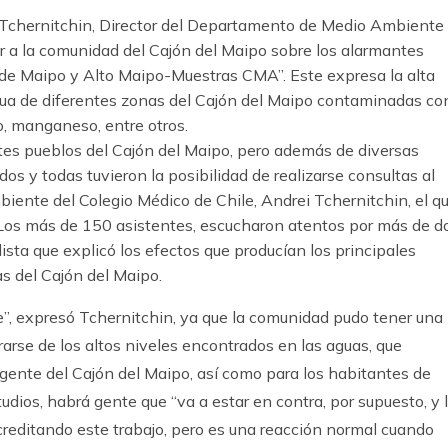
ei Tchernitchin, Director del Departamento de Medio Ambiente
er a la comunidad del Cajón del Maipo sobre los alarmantes
 de Maipo y Alto Maipo-Muestras CMA”. Este expresa la alta
gua de diferentes zonas del Cajón del Maipo contaminadas co
ro, manganeso, entre otros.
ntes pueblos del Cajón del Maipo, pero además de diversas
s y todas tuvieron la posibilidad de realizarse consultas al
ente del Colegio Médico de Chile, Andrei Tchernitchin, el q
. Los más de 150 asistentes, escucharon atentos por más de d
ista que explicó los efectos que producían los principales
s del Cajón del Maipo.
”, expresó Tchernitchin, ya que la comunidad pudo tener una
rarse de los altos niveles encontrados en las aguas, que
a gente del Cajón del Maipo, así como para los habitantes de
udios, habrá gente que “va a estar en contra, por supuesto, y 
reditando este trabajo, pero es una reacción normal cuando