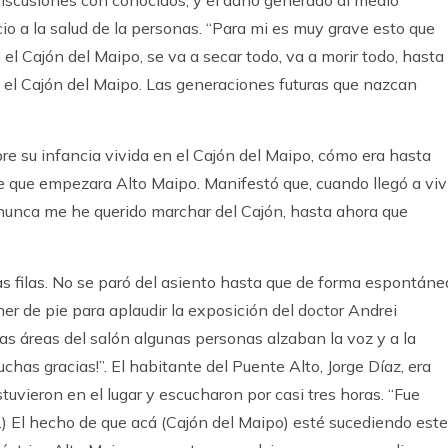
 discusiones con conocidos, y el daño generado al medio
cio a la salud de la personas. “Para mi es muy grave esto que
el Cajón del Maipo, se va a secar todo, va a morir todo, hasta
el Cajón del Maipo. Las generaciones futuras que nazcan
re su infancia vivida en el Cajón del Maipo, cómo era hasta
e que empezara Alto Maipo. Manifestó que, cuando llegó a viv
 nunca me he querido marchar del Cajón, hasta ahora que
as filas. No se paró del asiento hasta que de forma espontáne
r de pie para aplaudir la exposición del doctor Andrei
as áreas del salón algunas personas alzaban la voz y a la
¡muchas gracias!”. El habitante del Puente Alto, Jorge Díaz, era
tuvieron en el lugar y escucharon por casi tres horas. “Fue
…) El hecho de que acá (Cajón del Maipo) esté sucediendo este