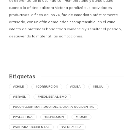
«A diferencia de lo ocurrido con Humberstone y Santa Laura,
cuando la oficina salitrera Victoria paralizó sus actividades
productivas, a fines de los 70, fue de inmediato prácticamente
p
arrasada, con un afán demoledor incomprensible, en el vano
m
intento de pretender borrar toda evidencia y sepultar el pasado,
destruyendo lo material, las edificaciones.
u
d
Etiquetas
#CHILE
#CORRUPCIÓN
#CUBA
#EE.UU.
#ISRAEL
#NEOLIBERALISMO
#OCUPACION MARROQUI DEL SAHARA OCCIDENTAL
#PALESTINA
#REPRESION
#RUSIA
#SAHARA OCCIDENTAL
#VENEZUELA
Denuncian en Chile una operación de