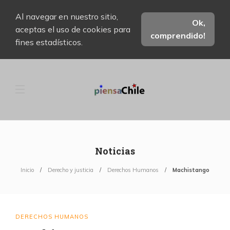
Al navegar en nuestro sitio,
Ok,
aceptas el uso de cookies para
comprendido!
fines estadísticos.
Noticias
Inicio
Derecho y justicia
Derechos Humanos
Machistango
DERECHOS HUMANOS