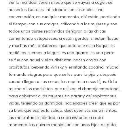
ver la realidad, tienen miedo que se vayan a coger, se
hacen los liberales, infectando con sus males, una
conversación, en cualquier momento, ahí están, perdiendo
el tiempo, con sus amigos, criticando a las mujeres y son
todos unos tristes reprimidos denigran a las chicas
comentando estupideces, si están gordas, si están flacas
y muchas más boludeces, que puta que es la Raquel, le
metió los cuernos a Miguel, es una guarra, es una perra,
se fue con aquel y ellos disfrutan, hacen orgias con
prostitutas, bebiendo whisky y esnifando cocaína, mucha,
tomando viagras para que se les pare la pija y después
cuando llegan a sus casas, las reprimen a sus hijas. Odio
mucho a los machistas, que utilizan el chantaje emocional,
para gobernar a las mujeres sin parar y así explotar sus
vidas, teniéndolas dormidas, haciéndoles creer que es por
su bien, que esa es la salida, destruyen sus sentimientos,
las maltratan sin piedad, a cada instante, a cada
momento, las quieren manipular, son unos hijos de puta