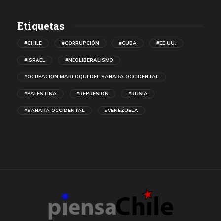
Etiquetas
#CHILE
#CORRUPCIÓN
#CUBA
#EE.UU.
#ISRAEL
#NEOLIBERALISMO
#OCUPACION MARROQUI DEL SAHARA OCCIDENTAL
#PALESTINA
#REPRESION
#RUSIA
#SAHARA OCCIDENTAL
#VENEZUELA