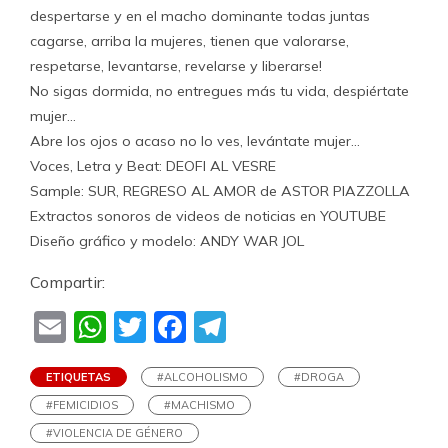
despertarse y en el macho dominante todas juntas
cagarse, arriba la mujeres, tienen que valorarse,
respetarse, levantarse, revelarse y liberarse!
No sigas dormida, no entregues más tu vida, despiértate
mujer…
Abre los ojos o acaso no lo ves, levántate mujer…
Voces, Letra y Beat: DEOFI AL VESRE
Sample: SUR, REGRESO AL AMOR de ASTOR PIAZZOLLA
Extractos sonoros de videos de noticias en YOUTUBE
Diseño gráfico y modelo: ANDY WAR JOL
Compartir:
Email
WhatsApp
Twitter
Facebook
Telegram
ETIQUETAS
#ALCOHOLISMO
#DROGA
#FEMICIDIOS
#MACHISMO
#VIOLENCIA DE GÉNERO