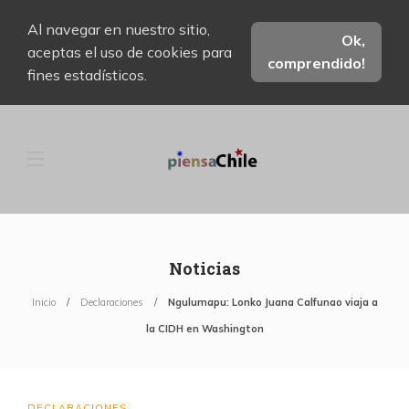
Al navegar en nuestro sitio,
Ok,
aceptas el uso de cookies para
comprendido!
fines estadísticos.
Noticias
Inicio
Declaraciones
Ngulumapu: Lonko Juana Calfunao viaja a
la CIDH en Washington
DECLARACIONES