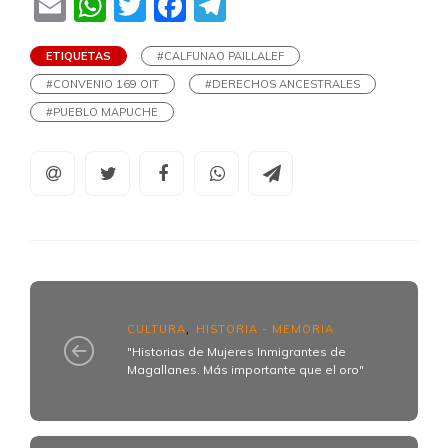
Email
WhatsApp
Twitter
Facebook
Telegram
ETIQUETAS
#CALFUNAO PAILLALEF
#CONVENIO 169 OIT
#DERECHOS ANCESTRALES
#PUEBLO MAPUCHE
CULTURA
HISTORIA - MEMORIA
,
"Historias de Mujeres Inmigrantes de
Magallanes. Más importante que el oro"