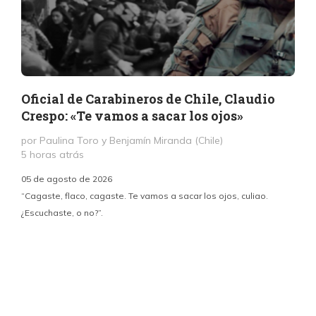
Oficial de Carabineros de Chile, Claudio
Crespo: «Te vamos a sacar los ojos»
por Paulina Toro y Benjamín Miranda (Chile)
5 horas atrás
05 de agosto de 2026
“Cagaste, flaco, cagaste. Te vamos a sacar los ojos, culiao.
¿Escuchaste, o no?”.
c
p
i
d