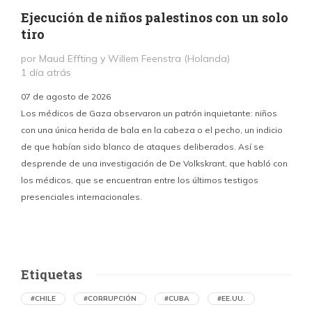
Ejecución de niños palestinos con un solo
tiro
por Maud Effting y Willem Feenstra (Holanda)
1 día atrás
07 de agosto de 2026
Los médicos de Gaza observaron un patrón inquietante: niños
con una única herida de bala en la cabeza o el pecho, un indicio
P
de que habían sido blanco de ataques deliberados. Así se
n
desprende de una investigación de De Volkskrant, que habló con
l
los médicos, que se encuentran entre los últimos testigos
c
presenciales internacionales.
d
Etiquetas
#CHILE
#CORRUPCIÓN
#CUBA
#EE.UU.