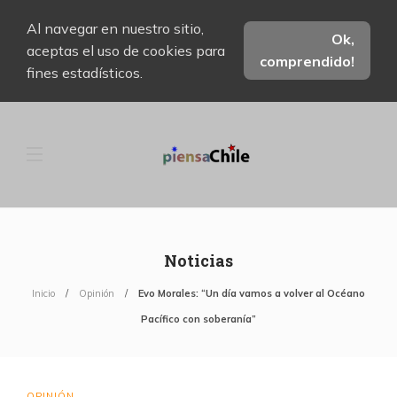
Al navegar en nuestro sitio,
Ok,
aceptas el uso de cookies para
comprendido!
fines estadísticos.
Noticias
Inicio
Opinión
Evo Morales: “Un día vamos a volver al Océano
Pacífico con soberanía”
OPINIÓN