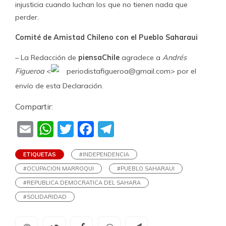
injusticia cuando luchan los que no tienen nada que
perder.
Comité de Amistad Chileno con el Pueblo Saharaui
– La Redacción de
piensaChile
agradece a
Andrés
Figueroa
<
perio
distafigueroa@gmail.com> por el
envío de esta Declaración.
Compartir:
Email
WhatsApp
Twitter
Facebook
Telegram
ETIQUETAS
#INDEPENDENCIA
#OCUPACION MARROQUI
#PUEBLO SAHARAUI
#REPUBLICA DEMOCRATICA DEL SAHARA
#SOLIDARIDAD