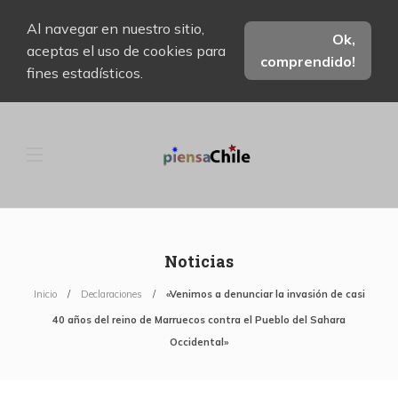
Al navegar en nuestro sitio,
Ok,
aceptas el uso de cookies para
comprendido!
fines estadísticos.
Noticias
Inicio
Declaraciones
«Venimos a denunciar la invasión de casi
40 años del reino de Marruecos contra el Pueblo del Sahara
Occidental»