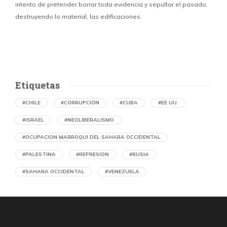
intento de pretender borrar toda evidencia y sepultar el pasado,
destruyendo lo material, las edificaciones.
u
d
Etiquetas
#CHILE
#CORRUPCIÓN
#CUBA
#EE.UU.
#ISRAEL
#NEOLIBERALISMO
#OCUPACION MARROQUI DEL SAHARA OCCIDENTAL
#PALESTINA
#REPRESION
#RUSIA
#SAHARA OCCIDENTAL
#VENEZUELA
Denuncian en Chile una operación de
propaganda marroquí contra el Frente
Polisario y la causa saharaui
por Asociación Chilena de Amistad con la República Árabe