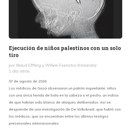
Ejecución de niños palestinos con un solo
tiro
por Maud Effting y Willem Feenstra (Holanda)
1 día atrás
07 de agosto de 2026
Los médicos de Gaza observaron un patrón inquietante: niños
con una única herida de bala en la cabeza o el pecho, un indicio
P
de que habían sido blanco de ataques deliberados. Así se
n
desprende de una investigación de De Volkskrant, que habló con
l
los médicos, que se encuentran entre los últimos testigos
c
presenciales internacionales.
d