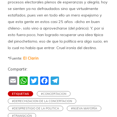
procesos electorales plenos de esperanzas y alegría, hoy
se sienten ya no defraudados sino que virtualmente
estafados, pues ven en todo ello un mero espejismo y
que esta gente en estos casi 25 años -dicho en buen
chileno-, solo vino a aprovecharse (del pánico). Y, por si
esto fuera poco, han logrado recuperar una idea típica
del pinochetismo, eso de que la política era algo sucio, en
lo cual no había que entrar. Cruel ironía del destino.
*Fuente:
El Clarin
Compartir:
Email
WhatsApp
Twitter
Facebook
Telegram
ETIQUETAS
#CONCERTACION
#DERECHIZACION DE LA CONCERTACION
#DESPRESTIGIO DE LA POLITICA
#NUEVA MAYORÍA
#TRANSICIÓN