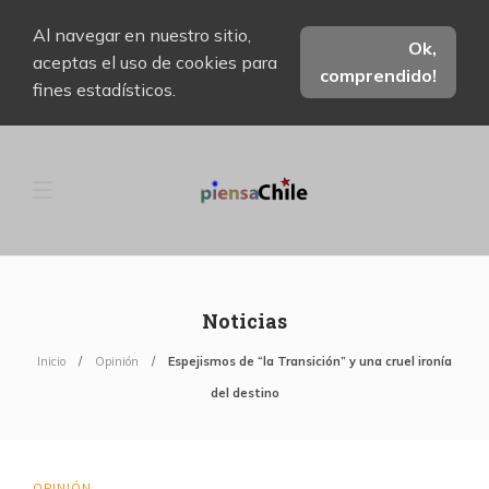
Al navegar en nuestro sitio,
Ok,
aceptas el uso de cookies para
comprendido!
fines estadísticos.
Noticias
Inicio
Opinión
Espejismos de “la Transición” y una cruel ironía
del destino
OPINIÓN