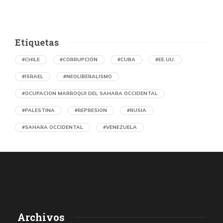
Etiquetas
#CHILE
#CORRUPCIÓN
#CUBA
#EE.UU.
#ISRAEL
#NEOLIBERALISMO
#OCUPACION MARROQUI DEL SAHARA OCCIDENTAL
#PALESTINA
#REPRESION
#RUSIA
#SAHARA OCCIDENTAL
#VENEZUELA
Ejecución de niños palestinos con un solo
tiro
por Maud Effting y Willem Feenstra (Holanda)
1 día atrás
07 de agosto de 2026
Los médicos de Gaza observaron un patrón inquietante: niños
Archivos
con una única herida de bala en la cabeza o el pecho, un indicio