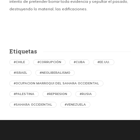
intento de pretender borrar toda evidencia y sepultar el pasado,
destruyendo lo material, las edificaciones.
u
d
Etiquetas
#CHILE
#CORRUPCIÓN
#CUBA
#EE.UU.
#ISRAEL
#NEOLIBERALISMO
#OCUPACION MARROQUI DEL SAHARA OCCIDENTAL
#PALESTINA
#REPRESION
#RUSIA
#SAHARA OCCIDENTAL
#VENEZUELA
Memorias del caliche. Oficina Salitrera
Victoria arrasada
por Julio Cámara Cortés (Chile)
6 horas atrás