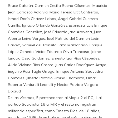
Bruce Catalán, Carmen Cecilia Bueno Cifuentes, Mauricio
Jean Carrasco Valdivia, María Teresa Eltit Contreras,
Ismael Darío Chávez Lobos, Ángel Gabriel Guerrero
Carrillo, Ignacio Orlando González Espinoza, Luis Enrique
González González, José Eduardo Jara Aravena, Juan
Alberto Leiva Vargas, José Patricio del Carmen León
Gálvez, Samuel del Tránsito Lazo Maldonado, Enrique
López Olmedo, Víctor Eduardo Oliva Troncoso, Jaime
Ignacio Ossa Galdámez, Ernesto Igor Ríos Céspedes,
Alicia Viviana Ríos Crocco, Juan Carlos Rodríguez Araya,
Eugenio Ruiz Tagle Orrego, Enrique Antonio Saavedra
González, Jilberto Patricio Urbina Chamorro, Omar
Roberto Venturelli Leonelli y Héctor Patricio Vergara
Doxrud.
De las víctimas, 5 pertenecieron al Mapu, 2 al PC, 1 al
partido Socialista, 18 al MIR y el resto no registran
militancia específica, como Ernesto Ríos, de 18 años,
muerto en 1986 de un balazo en el cráneo disparado