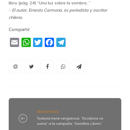
libro (pág. 24) “Una luz sobre la sombra…”
– El autor, Ernesto Carmona, es periodista y escritor
chileno.
Compartir:
Email
WhatsApp
Twitter
Facebook
Telegram
INICIATIVAS
Todavía tiene vergüenza: “Escalona se
suma” a la campaña “Semillas Libres”