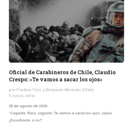
Oficial de Carabineros de Chile, Claudio
Crespo: «Te vamos a sacar los ojos»
por Paulina Toro y Benjamín Miranda (Chile)
5 horas atrás
05 de agosto de 2026
“Cagaste, flaco, cagaste. Te vamos a sacar los ojos, culiao.
¿Escuchaste, o no?”.
c
p