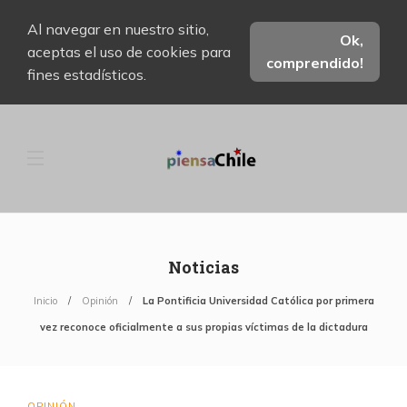
Al navegar en nuestro sitio,
Ok,
aceptas el uso de cookies para
comprendido!
fines estadísticos.
Noticias
Inicio
Opinión
La Pontificia Universidad Católica por primera
vez reconoce oficialmente a sus propias víctimas de la dictadura
OPINIÓN