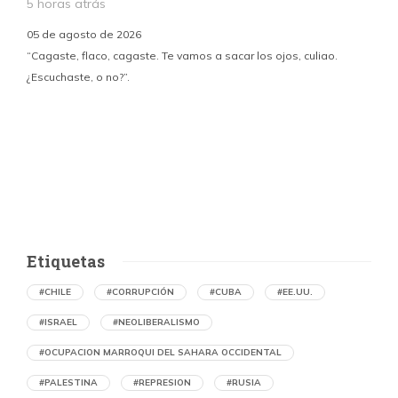
5 horas atrás
05 de agosto de 2026
“Cagaste, flaco, cagaste. Te vamos a sacar los ojos, culiao.
¿Escuchaste, o no?”.
c
p
i
d
Etiquetas
#CHILE
#CORRUPCIÓN
#CUBA
#EE.UU.
#ISRAEL
#NEOLIBERALISMO
#OCUPACION MARROQUI DEL SAHARA OCCIDENTAL
#PALESTINA
#REPRESION
#RUSIA