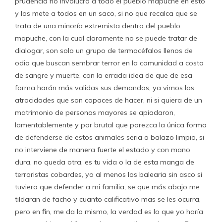
prudencia no involucra a todo el pueblo mapuche en esto
y los mete a todos en un saco, si no que recalca que se
trata de una minoría extremista dentro del pueblo
mapuche, con la cual claramente no se puede tratar de
dialogar, son solo un grupo de termocéfalos llenos de
odio que buscan sembrar terror en la comunidad a costa
de sangre y muerte, con la errada idea de que de esa
forma harán más validas sus demandas, ya vimos las
atrocidades que son capaces de hacer, ni si quiera de un
matrimonio de personas mayores se apiadaron,
lamentablemente y por brutal que parezca la única forma
de defenderse de estos animales seria a balazo limpio, si
no interviene de manera fuerte el estado y con mano
dura, no queda otra, es tu vida o la de esta manga de
terroristas cobardes, yo al menos los balearia sin asco si
tuviera que defender a mi familia, se que más abajo me
tildaran de facho y cuanto calificativo mas se les ocurra,
pero en fin, me da lo mismo, la verdad es lo que yo haría