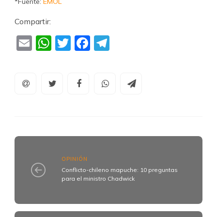
*Fuente:
EMOL
Compartir:
Email
WhatsApp
Twitter
Facebook
Telegram
OPINIÓN
Conflicto-chileno mapuche: 10 preguntas
para el ministro Chadwick