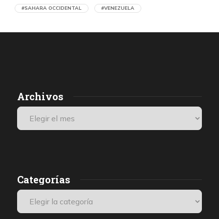
#SAHARA OCCIDENTAL
#VENEZUELA
Denuncian en Chile una operación de
propaganda marroquí contra el Frente
Polisario y la causa saharaui
por Asociación Chilena de Amistad con la República Árabe
Saharaui Democrática (RASD)
13 horas atrás
06 de agosto de 2026
Archivos
c
La Asociación Chilena de Amistad con la República Árabe
p
Saharaui Democrática (RASD) rechazó el uso de un encuentro
realizado en Santiago para difundir acusaciones contra el Frente
i
POLISARIO, atacar a Argelia y promover la propuesta marroquí
d
de autonomía para el Sáhara Occidental.
Categorías