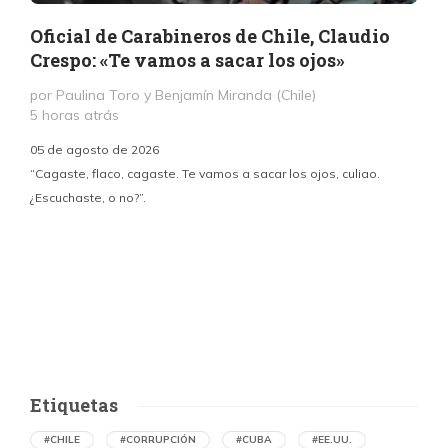
Oficial de Carabineros de Chile, Claudio
Crespo: «Te vamos a sacar los ojos»
por Paulina Toro y Benjamín Miranda (Chile)
5 horas atrás
05 de agosto de 2026
“Cagaste, flaco, cagaste. Te vamos a sacar los ojos, culiao.
¿Escuchaste, o no?”.
c
p
i
d
Etiquetas
#CHILE
#CORRUPCIÓN
#CUBA
#EE.UU.