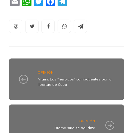
Email
WhatsApp
Twitter
Facebook
Telegram
OPINIÓN
Miami: Los “heroicos” combatientes por la
libertad de Cuba
OPINIÓN
Drama sirio se agudiza