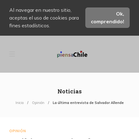
Al navegar en nuestro sitio,
Ok,
aceptas el uso de cookies para
comprendido!
fines estadísticos.
Noticias
Inicio
Opinión
La última entrevista de Salvador Allende
OPINIÓN