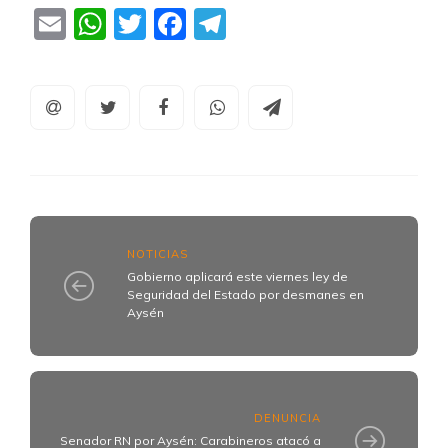
Email
WhatsApp
Twitter
Facebook
Telegram
NOTICIAS
Gobierno aplicará este viernes ley de
Seguridad del Estado por desmanes en
Aysén
DENUNCIA
Senador RN por Aysén: Carabineros atacó a