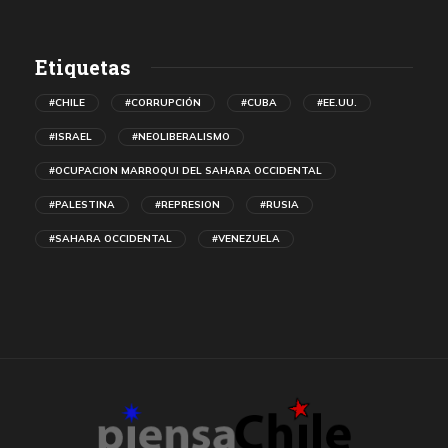
Etiquetas
#CHILE
#CORRUPCIÓN
#CUBA
#EE.UU.
#ISRAEL
#NEOLIBERALISMO
#OCUPACION MARROQUI DEL SAHARA OCCIDENTAL
#PALESTINA
#REPRESION
#RUSIA
#SAHARA OCCIDENTAL
#VENEZUELA