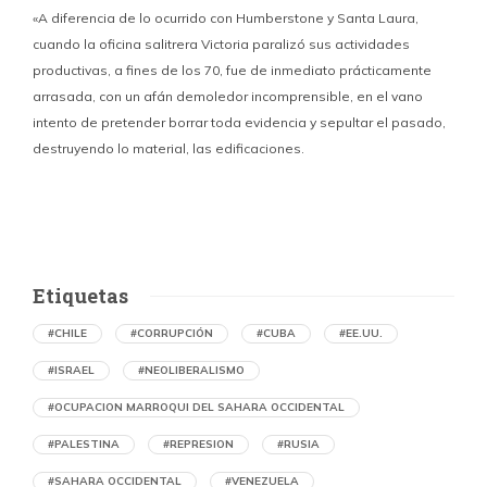
«A diferencia de lo ocurrido con Humberstone y Santa Laura,
cuando la oficina salitrera Victoria paralizó sus actividades
productivas, a fines de los 70, fue de inmediato prácticamente
p
arrasada, con un afán demoledor incomprensible, en el vano
m
intento de pretender borrar toda evidencia y sepultar el pasado,
destruyendo lo material, las edificaciones.
u
d
Etiquetas
#CHILE
#CORRUPCIÓN
#CUBA
#EE.UU.
#ISRAEL
#NEOLIBERALISMO
#OCUPACION MARROQUI DEL SAHARA OCCIDENTAL
#PALESTINA
#REPRESION
#RUSIA
#SAHARA OCCIDENTAL
#VENEZUELA