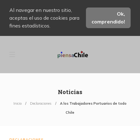
Al navegar en nuestro sitio,
Ok,
aceptas el uso de cookies para
comprendido!
fines estadísticos.
Noticias
Inicio
Declaraciones
A los Trabajadores Portuarios de todo
Chile
DECLARACIONES