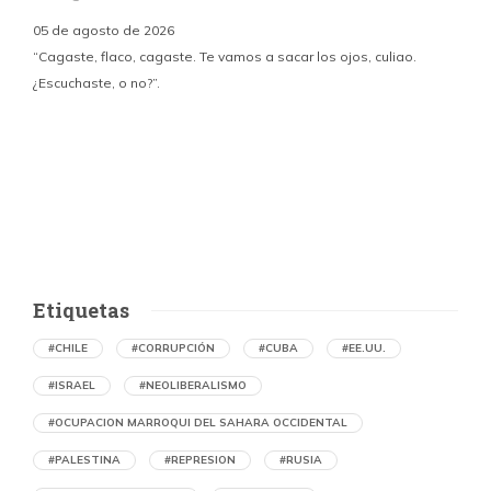
05 de agosto de 2026
“Cagaste, flaco, cagaste. Te vamos a sacar los ojos, culiao.
¿Escuchaste, o no?”.
c
p
i
d
Etiquetas
#CHILE
#CORRUPCIÓN
#CUBA
#EE.UU.
#ISRAEL
#NEOLIBERALISMO
#OCUPACION MARROQUI DEL SAHARA OCCIDENTAL
#PALESTINA
#REPRESION
#RUSIA