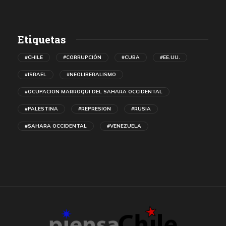
Etiquetas
#CHILE
#CORRUPCIÓN
#CUBA
#EE.UU.
#ISRAEL
#NEOLIBERALISMO
#OCUPACION MARROQUI DEL SAHARA OCCIDENTAL
#PALESTINA
#REPRESION
#RUSIA
#SAHARA OCCIDENTAL
#VENEZUELA