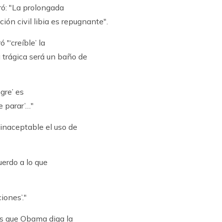
ró: "La prolongada
ión civil libia es repugnante".
 "‘creíble’ la
ra trágica será un baño de
gre’ es
e parar’…"
inaceptable el uso de
uerdo a lo que
iones’."
s que Obama diga la