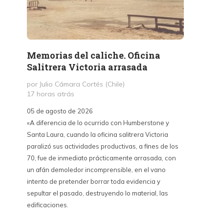
Memorias del caliche. Oficina
Presi
Salitrera Victoria arrasada
expr
exigi
por Julio Cámara Cortés (Chile)
civil
17 horas atrás
por Pr
05 de agosto de 2026
2 días 
«A diferencia de lo ocurrido con Humberstone y
Santa Laura, cuando la oficina salitrera Victoria
03 de a
paralizó sus actividades productivas, a fines de los
“Vine p
70, fue de inmediato prácticamente arrasada, con
con Cub
un afán demoledor incomprensible, en el vano
un lanz
intento de pretender borrar toda evidencia y
alternat
sepultar el pasado, destruyendo lo material, las
Unidos,
edificaciones.
un diál
iguales