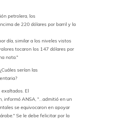
ión petrolera, los
ncima de 220 dólares por barril y la
or día, similar a los niveles vistos
valores tocaron los 147 dólares por
na nota."
¿Cuáles serían las
entaria?
 exaltados. El
on, informó ANSA, "…admitió en un
entales se equivocaron en apoyar
abe." Se le debe felicitar por la