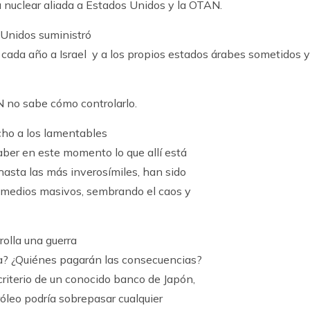
ia nuclear aliada a Estados Unidos y la OTAN.
s Unidos suministró
cada año a Israel
y a los propios estados árabes sometidos y
AN no sabe cómo controlarlo.
cho a los lamentables
aber en este momento lo que allí está
 hasta las más inverosímiles, han sido
os medios masivos, sembrando el caos y
rolla una guerra
ma? ¿Quiénes pagarán las consecuencias?
criterio de un conocido banco de Japón,
róleo podría sobrepasar cualquier