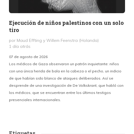
Ejecución de niños palestinos con un solo
tiro
por Maud Effting y Willem Feenstra (Holanda)
1 día atrás
07 de agosto de 2026
Los médicos de Gaza observaron un patrón inquietante: niños
con una única herida de bala en la cabeza o el pecho, un indicio
P
de que habían sido blanco de ataques deliberados. Así se
n
desprende de una investigación de De Volkskrant, que habló con
l
los médicos, que se encuentran entre los últimos testigos
c
presenciales internacionales.
d
Etiquetas