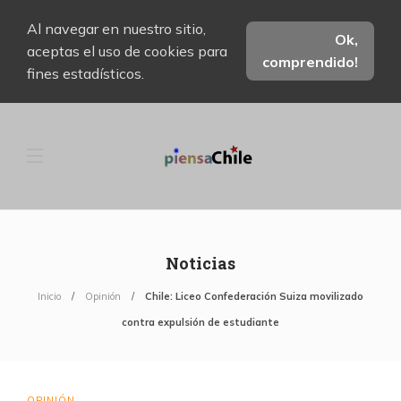
Al navegar en nuestro sitio,
Ok,
aceptas el uso de cookies para
comprendido!
fines estadísticos.
Noticias
Inicio
Opinión
Chile: Liceo Confederación Suiza movilizado
contra expulsión de estudiante
OPINIÓN