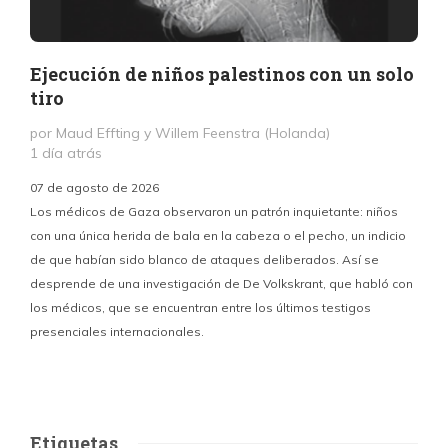
Ejecución de niños palestinos con un solo
tiro
por Maud Effting y Willem Feenstra (Holanda)
1 día atrás
07 de agosto de 2026
Los médicos de Gaza observaron un patrón inquietante: niños
con una única herida de bala en la cabeza o el pecho, un indicio
P
de que habían sido blanco de ataques deliberados. Así se
n
desprende de una investigación de De Volkskrant, que habló con
l
los médicos, que se encuentran entre los últimos testigos
c
presenciales internacionales.
d
Etiquetas