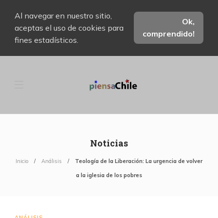
Al navegar en nuestro sitio,
Ok,
aceptas el uso de cookies para
comprendido!
fines estadísticos.
Noticias
Inicio
Análisis
Teología de la Liberación: La urgencia de volver
a la iglesia de los pobres
ANÁLISIS