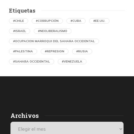
Etiquetas
#CHILE
#CORRUPCIÓN
#CUBA
#EE.UU.
#ISRAEL
#NEOLIBERALISMO
#OCUPACION MARROQUI DEL SAHARA OCCIDENTAL
#PALESTINA
#REPRESION
#RUSIA
#SAHARA OCCIDENTAL
#VENEZUELA
Ejecución de niños palestinos con un solo
tiro
por Maud Effting y Willem Feenstra (Holanda)
18 horas atrás
07 de agosto de 2026
Los médicos de Gaza observaron un patrón inquietante: niños
Archivos
con una única herida de bala en la cabeza o el pecho, un indicio
de que habían sido blanco de ataques deliberados. Así se
desprende de una investigación de De Volkskrant, que habló con