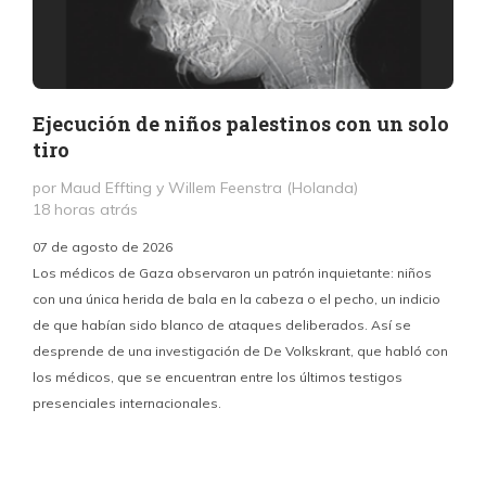
Ejecución de niños palestinos con un solo
tiro
por Maud Effting y Willem Feenstra (Holanda)
18 horas atrás
07 de agosto de 2026
Los médicos de Gaza observaron un patrón inquietante: niños
con una única herida de bala en la cabeza o el pecho, un indicio
P
de que habían sido blanco de ataques deliberados. Así se
n
desprende de una investigación de De Volkskrant, que habló con
l
los médicos, que se encuentran entre los últimos testigos
c
presenciales internacionales.
d