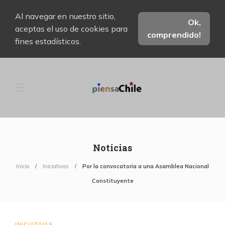
Al navegar en nuestro sitio,
Ok,
aceptas el uso de cookies para
comprendido!
fines estadísticos.
Noticias
Inicio
Iniciativas
Por la convocatoria a una Asamblea Nacional
Constituyente
INICIATIVAS