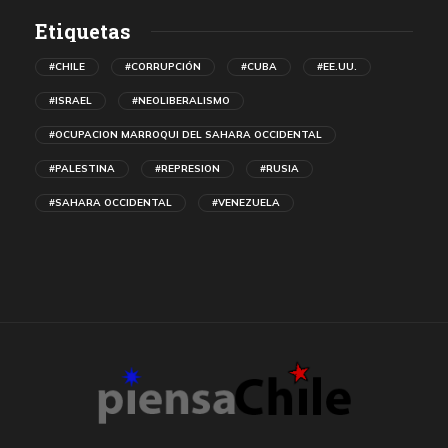
Etiquetas
#CHILE
#CORRUPCIÓN
#CUBA
#EE.UU.
#ISRAEL
#NEOLIBERALISMO
#OCUPACION MARROQUI DEL SAHARA OCCIDENTAL
#PALESTINA
#REPRESION
#RUSIA
#SAHARA OCCIDENTAL
#VENEZUELA