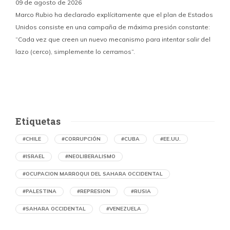
09 de agosto de 2026
Marco Rubio ha declarado explícitamente que el plan de Estados
Unidos consiste en una campaña de máxima presión constante:
“Cada vez que creen un nuevo mecanismo para intentar salir del
y
lazo (cerco), simplemente lo cerramos”.
E
f
Etiquetas
#CHILE
#CORRUPCIÓN
#CUBA
#EE.UU.
#ISRAEL
#NEOLIBERALISMO
#OCUPACION MARROQUI DEL SAHARA OCCIDENTAL
#PALESTINA
#REPRESION
#RUSIA
#SAHARA OCCIDENTAL
#VENEZUELA
Ejecución de niños palestinos con un solo
tiro