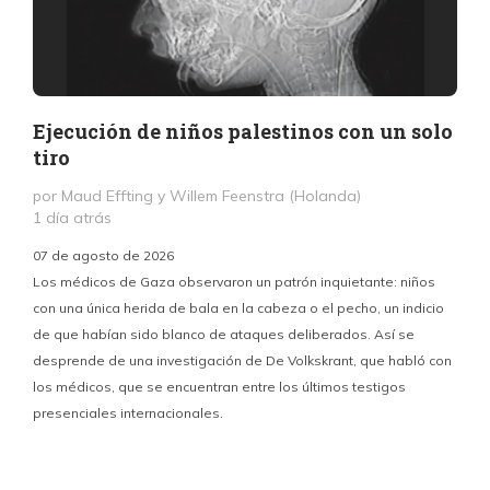
Ejecución de niños palestinos con un solo
tiro
por Maud Effting y Willem Feenstra (Holanda)
1 día atrás
07 de agosto de 2026
Los médicos de Gaza observaron un patrón inquietante: niños
con una única herida de bala en la cabeza o el pecho, un indicio
P
de que habían sido blanco de ataques deliberados. Así se
n
desprende de una investigación de De Volkskrant, que habló con
l
los médicos, que se encuentran entre los últimos testigos
c
presenciales internacionales.
d