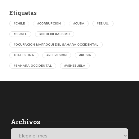
Etiquetas
#CHILE
#CORRUPCIÓN
#CUBA
#EE.UU.
#ISRAEL
#NEOLIBERALISMO
#OCUPACION MARROQUI DEL SAHARA OCCIDENTAL
#PALESTINA
#REPRESION
#RUSIA
#SAHARA OCCIDENTAL
#VENEZUELA
Ejecución de niños palestinos con un solo
tiro
por Maud Effting y Willem Feenstra (Holanda)
1 día atrás
07 de agosto de 2026
Los médicos de Gaza observaron un patrón inquietante: niños
Archivos
con una única herida de bala en la cabeza o el pecho, un indicio
de que habían sido blanco de ataques deliberados. Así se
desprende de una investigación de De Volkskrant, que habló con