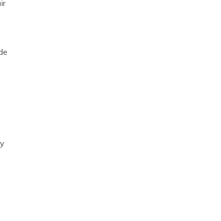
ir
de
 y