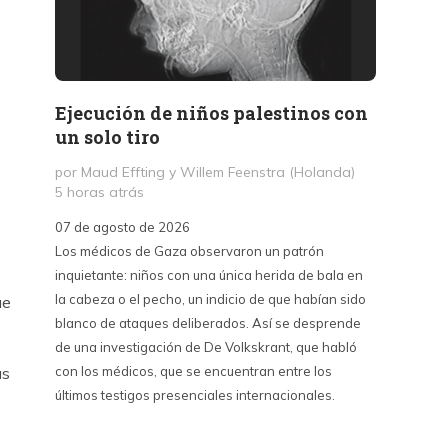
Ejecución de niños palestinos con
Peter
un solo tiro
reuni
mant
por Maud Effting y Willem Feenstra (Holanda)
5 horas atrás
por Fél
14 hor
07 de agosto de 2026
Los médicos de Gaza observaron un patrón
07 de a
inquietante: niños con una única herida de bala en
Peter T
la cabeza o el pecho, un indicio de que habían sido
confere
ue
blanco de ataques deliberados. Así se desprende
Chile. S
de una investigación de De Volkskrant, que habló
del nue
con los médicos, que se encuentran entre los
combina 
as
últimos testigos presenciales internacionales.
datos, 
estraté