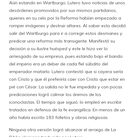
Aún estando en Wartburgo, Lutero tuvo noticias de unos
desórdenes promovidos por sus mismos partidarios,
quienes en su celo por la Reforma habían empezado a
romper imágenes y destruir altares. Al saber esto decidió
salir del Wartburgo para ir a corregir estos desmanes y
predicar una reforma más transigente. Manifestó su
decisión a su ilustre huésped y este le hizo ver lo
arriesgado de su empresa, pues estando bajo el bando
del imperio era un deber de cada fiel súbdito del
emperador matarlo. Lutero contestó que si cayera sería
con Cristo y que él preferiría caer con Cristo que estar en
pié con César. La salida no le fue impedida y con pocas
predicaciones logró calmar los ánimos de los
iconoclastas. El tiempo que siguió, lo empleó en escribir
tratados en defensa de la fe evangélica. En menos de un
año había escrito 183 folletos y obras religiosas.
Ninguna otra versión logró alcanzar el arraigo de La