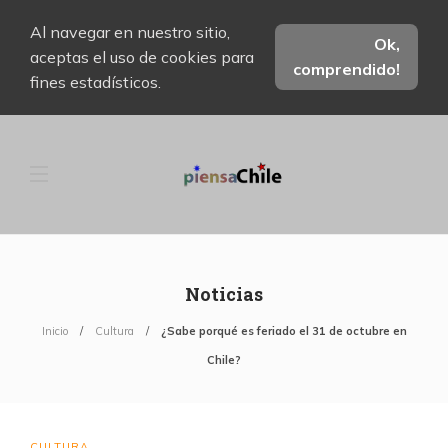
Al navegar en nuestro sitio,
Ok,
aceptas el uso de cookies para
comprendido!
fines estadísticos.
Noticias
Inicio
Cultura
¿Sabe porqué es feriado el 31 de octubre en
Chile?
CULTURA