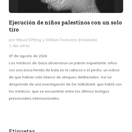
Ejecución de niños palestinos con un solo
tiro
por Maud Effting y Willem Feenstra (Holanda)
1 día atrás
07 de agosto de 2026
Los médicos de Gaza observaron un patrón inquietante: niños
con una única herida de bala en la cabeza o el pecho, un indicio
P
de que habían sido blanco de ataques deliberados. Así se
n
desprende de una investigación de De Volkskrant, que habló con
l
los médicos, que se encuentran entre los últimos testigos
c
presenciales internacionales.
d
Etiquetas